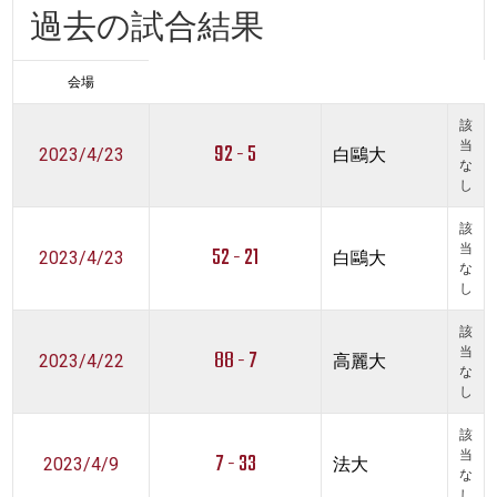
過去の試合結果
会場
該
92 - 5
当
2023/4/23
白鷗大
な
し
該
52 - 21
当
2023/4/23
白鷗大
な
し
該
88 - 7
当
2023/4/22
高麗大
な
し
該
7 - 33
当
2023/4/9
法大
な
し