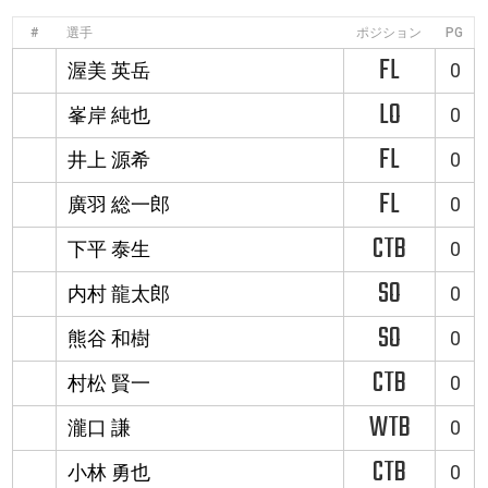
#
選手
ポジション
PG
FL
渥美 英岳
0
LO
峯岸 純也
0
FL
井上 源希
0
FL
廣羽 総一郎
0
CTB
下平 泰生
0
SO
内村 龍太郎
0
SO
熊谷 和樹
0
CTB
村松 賢一
0
WTB
瀧口 謙
0
CTB
小林 勇也
0