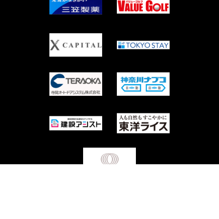
Copyright © Waseda University Rugby Football Club All Rights Reserved.