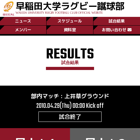
早稲田大学ラグビー蹴球部
WASEDA UNIVERSITY RUGBY FOOTBALL CLUB OFFICIAL WEBSITE
ニュース
スケジュール
試合結果
メンバー
資料室
お問い合わせ
RESULTS
試合結果
部内マッチ
:
上井草グラウンド
2010.04.29(Thu) 00:00
Kick off
試合終了