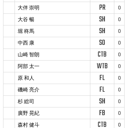
PR
大伴 崇明
0
SH
大谷 暢
0
SH
堀 柊馬
0
SO
中西 康
0
CTB
山崎 智朗
0
WTB
阿部 太一
0
FL
原 和人
0
FL
磯崎 亮介
0
SH
杉 総司
0
FB
廣野 晃紀
0
CTB
森村 健斗
0