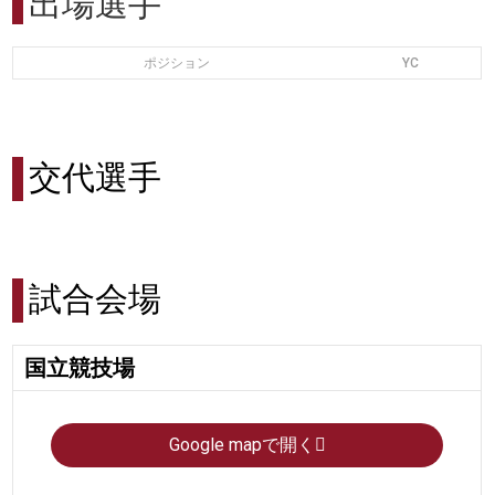
出場選手
ポジション
YC
交代選手
試合会場
国立競技場
Google mapで開く