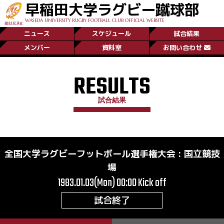
早稲田大学ラグビー蹴球部
WASEDA UNIVERSITY RUGBY FOOTBALL CLUB OFFICIAL WEBSITE
ニュース
スケジュール
試合結果
メンバー
資料室
お問い合わせ
RESULTS
試合結果
全国大学ラグビーフットボール選手権大会
:
国立競技
場
1983.01.03(Mon) 00:00
Kick off
試合終了