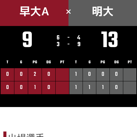
早大A
明大
9
13
6
-
4
3
-
9
T
G
PG
DG
PT
T
G
PG
DG
PT
0
0
2
0
1
0
0
0
0
0
1
0
1
1
1
0