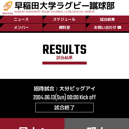
早稲田大学ラグビー蹴球部
WASEDA UNIVERSITY RUGBY FOOTBALL CLUB OFFICIAL WEBSITE
ニュース
スケジュール
試合結果
メンバー
資料室
お問い合わせ
RESULTS
試合結果
招待試合
:
大分ビッグアイ
2004.06.13(Sun) 00:00
Kick off
試合終了