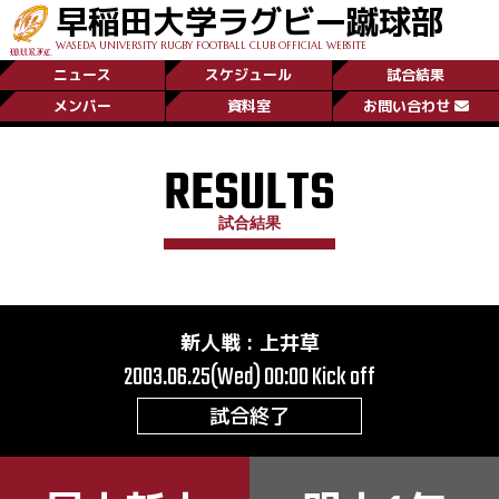
早稲田大学ラグビー蹴球部
WASEDA UNIVERSITY RUGBY FOOTBALL CLUB OFFICIAL WEBSITE
ニュース
スケジュール
試合結果
メンバー
資料室
お問い合わせ
RESULTS
試合結果
新人戦
:
上井草
2003.06.25(Wed) 00:00
Kick off
試合終了