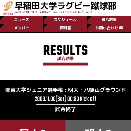
早稲田大学ラグビー蹴球部
WASEDA UNIVERSITY RUGBY FOOTBALL CLUB OFFICIAL WEBSITE
ニュース
スケジュール
試合結果
メンバー
資料室
お問い合わせ
RESULTS
試合結果
関東大学ジュニア選手権
:
明大・八幡山グラウンド
2008.11.08(Sat) 00:00
Kick off
試合終了