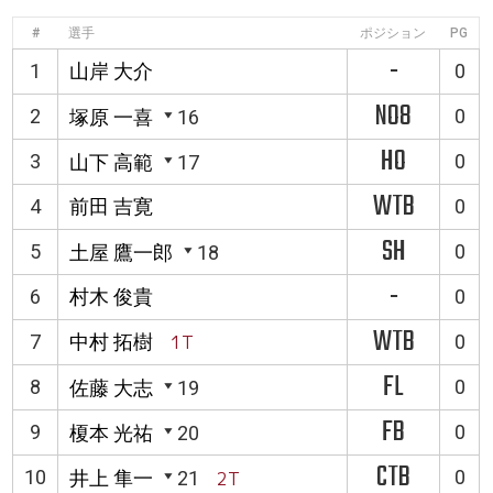
#
選手
ポジション
PG
-
1
山岸 大介
0
NO8
2
0
塚原 一喜
16
HO
3
0
山下 高範
17
WTB
4
前田 吉寛
0
SH
5
0
土屋 鷹一郎
18
-
6
村木 俊貴
0
WTB
7
中村 拓樹
1T
0
FL
8
0
佐藤 大志
19
FB
9
0
榎本 光祐
20
CTB
10
0
井上 隼一
21
2T