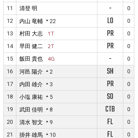
-
11
清登 明
0
LO
12
0
内山 竜輔
22
PR
13
村田 大志
1T
0
PR
14
早田 健二
2T
0
-
15
飯田 貴也
4G
0
SH
16
0
河邑 陽介
2
PR
17
0
内田 雄介
3
SO
18
0
小塩 康祐
5
CTB
19
0
武田 佳明
8
FL
20
0
清水 智文
9
FL
21
0
掛井 雄馬
10