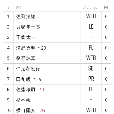
#
選手
ポジション
PG
WTB
1
佐田 涼祐
0
LO
2
貝塚 隼一郎
0
-
3
千葉 太一
0
FL
4
0
河野 秀明
20
WTB
5
桑野 詠真
0
SO
6
仲元寺 宏行
0
PR
7
0
田丸 暖
19
FL
8
佐藤 穣司
1T
0
-
9
杉本 峻
0
WTB
10
横山 陽介
2G
0