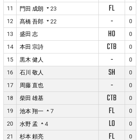
FL
11
0
門田 成朗
23
-
12
0
髙橋 吾郎
22
HO
13
盛田 志
0
CTB
14
本田 宗詩
0
-
15
黒木 健人
0
SH
16
石川 敬人
0
-
17
周藤 直也
0
CTB
18
柴田 雄基
0
FL
19
0
池本 翔一
7
LO
20
0
水野 孟
4
FL
21
杉本 頼亮
0