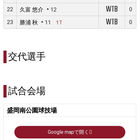
WTB
22
0
久富 悠介
12
WTB
23
0
勝浦 秋
11
1T
交代選手
試合会場
盛岡南公園球技場
Google mapで開く