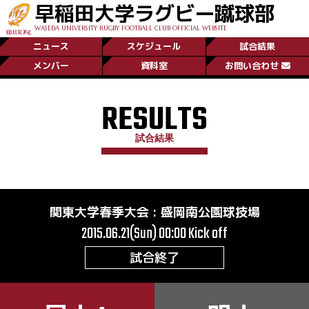
早稲田大学ラグビー蹴球部
WASEDA UNIVERSITY RUGBY FOOTBALL CLUB OFFICIAL WEBSITE
ニュース
スケジュール
試合結果
メンバー
資料室
お問い合わせ
RESULTS
試合結果
関東大学春季大会
:
盛岡南公園球技場
2015.06.21(Sun) 00:00
Kick off
試合終了