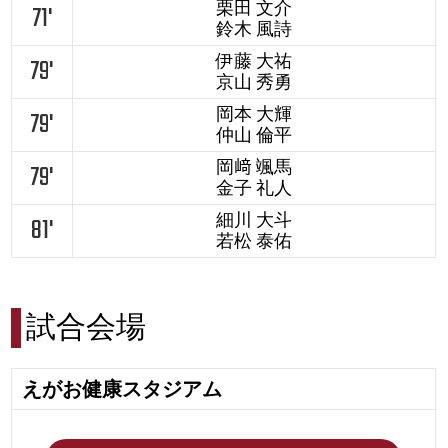
栗田 文介
71'
鈴木 風詩
伊藤 大祐
79'
京山 秀勇
岡本 大輝
79'
仲山 倫平
岡﨑 颯馬
79'
金子 礼人
細川 大斗
81'
若松 泰佑
試合会場
えがお健康スタジアム