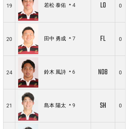
LO
若松 泰佑
4
19
0
FL
田中 勇成
7
20
0
NO8
鈴木 風詩
6
24
0
SH
島本 陽太
9
21
0