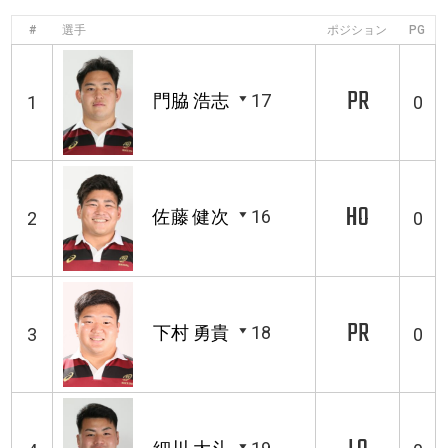
#
選手
ポジション
PG
PR
門脇 浩志
17
1
0
HO
佐藤 健次
16
2
0
PR
下村 勇貴
18
3
0