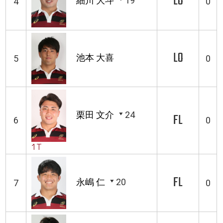
LO
細川 大斗
19
4
0
LO
池本 大喜
5
0
栗田 文介
24
FL
6
0
1T
FL
永嶋 仁
20
7
0