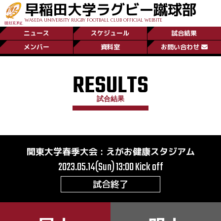
早稲田大学ラグビー蹴球部
WASEDA UNIVERSITY RUGBY FOOTBALL CLUB OFFICIAL WEBSITE
ニュース
スケジュール
試合結果
メンバー
資料室
お問い合わせ
RESULTS
試合結果
関東大学春季大会
:
えがお健康スタジアム
2023.05.14(Sun) 13:00
Kick off
試合終了