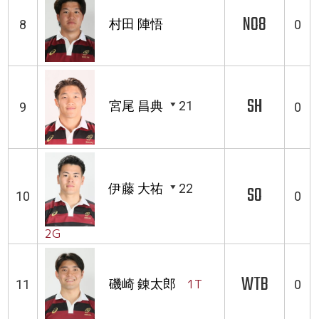
NO8
村田 陣悟
8
0
SH
宮尾 昌典
21
9
0
伊藤 大祐
22
SO
10
0
2G
WTB
磯崎 錬太郎
1T
11
0