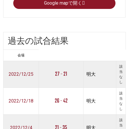
Google mapで開く
過去の試合結果
会場
該
27 - 21
当
2022/12/25
明大
な
し
該
26 - 42
当
2022/12/18
明大
な
し
該
21 - 35
当
2022/12/4
明大