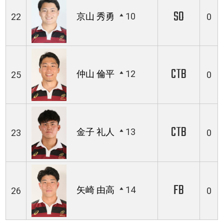
SO
京山 秀勇
10
22
0
CTB
仲山 倫平
12
25
0
CTB
金子 礼人
13
23
0
FB
矢崎 由高
14
26
0