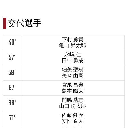
交代選手
下村 勇貴
40'
亀山 昇太郎
永嶋 仁
57'
田中 勇成
細矢 聖樹
58'
矢崎 由高
宮尾 昌典
67'
島本 陽太
門脇 浩志
68'
山口 湧太郎
佐藤 健次
71'
安恒 直人