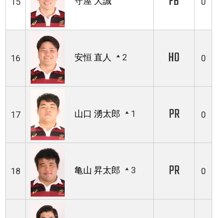
FB
守屋 大誠
15
0
HO
安恒 直人
2
16
0
PR
山口 湧太郎
1
17
0
PR
亀山 昇太郎
3
18
0