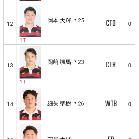
岡本 大輝
25
CTB
12
0
1T
岡﨑 颯馬
23
CTB
13
0
1T
WTB
細矢 聖樹
26
14
0