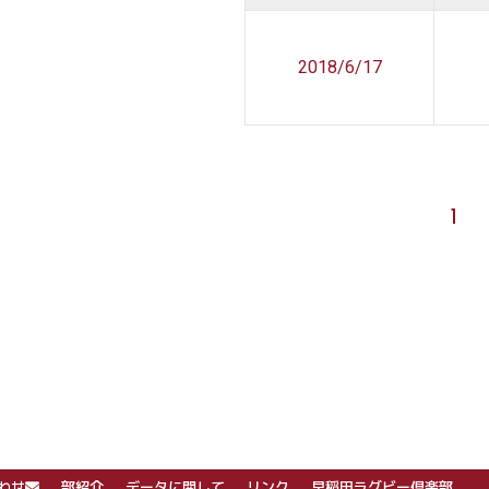
2018/6/17
1
わせ
部紹介
データに関して
リンク
早稲田ラグビー倶楽部