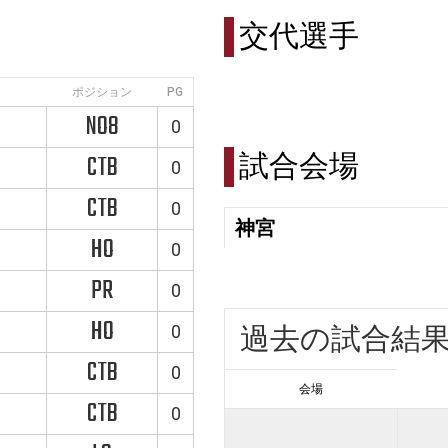
交代選手
ポジション
PG
NO8
0
試合会場
CTB
0
CTB
0
神宮
HO
0
PR
0
HO
0
過去の試合結
CTB
0
会場
CTB
0