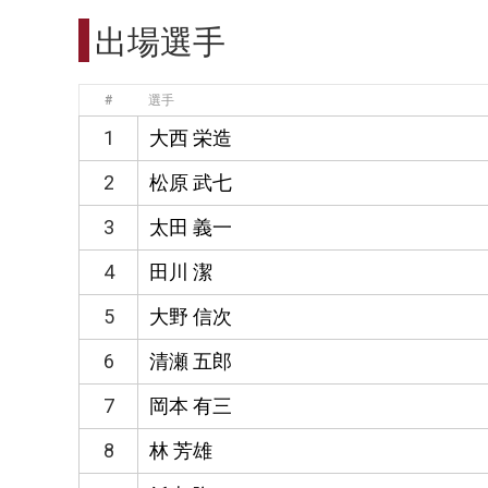
出場選手
#
選手
1
大西 栄造
2
松原 武七
3
太田 義一
4
田川 潔
5
大野 信次
6
清瀬 五郎
7
岡本 有三
8
林 芳雄