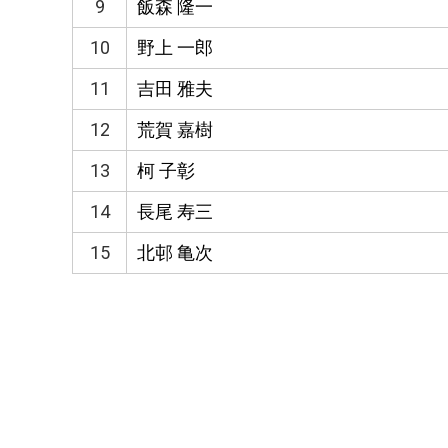
9
飯森 隆一
10
野上 一郎
11
吉田 雅夫
12
荒賀 嘉樹
13
柯 子彰
14
長尾 寿三
15
北邨 亀次