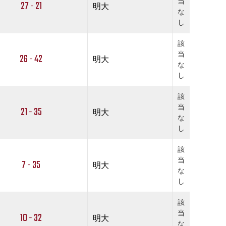
当
27 - 21
明大
な
し
該
当
26 - 42
明大
な
し
該
当
21 - 35
明大
な
し
該
当
7 - 35
明大
な
し
該
当
10 - 32
明大
な