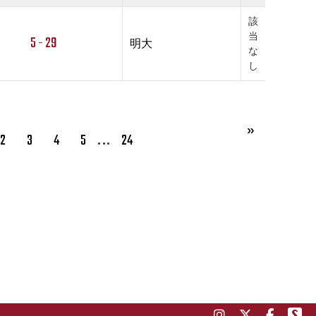
該
当
5 - 29
明大
な
し
…
2
3
4
5
24