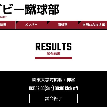
グビー蹴球部
BSITE
結果
メンバー
資料室
お問い合わせ
RESULTS
試合結果
関東大学対抗戦
:
神宮
1931.12.06(Sun) 00:00
Kick off
試合終了