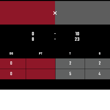
0
-
10
8
-
23
DG
PT
T
G
0
2
2
0
5
4