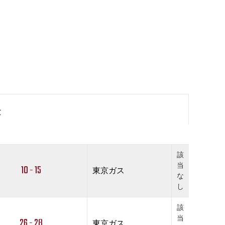
果
該
当
10 - 15
東京ガス
な
し
該
当
26 - 28
東京ガス