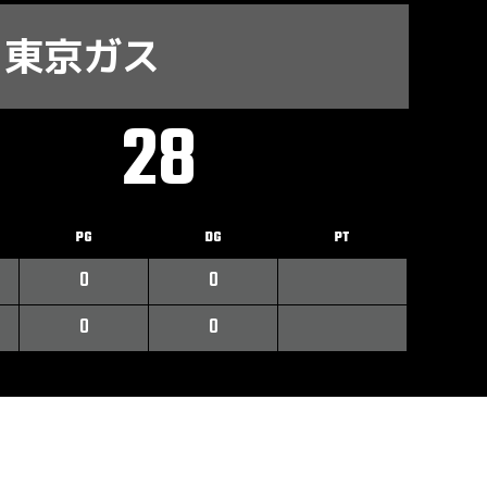
東京ガス
28
PG
DG
PT
0
0
0
0