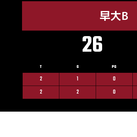
早大B
26
T
G
PG
2
1
0
2
2
0