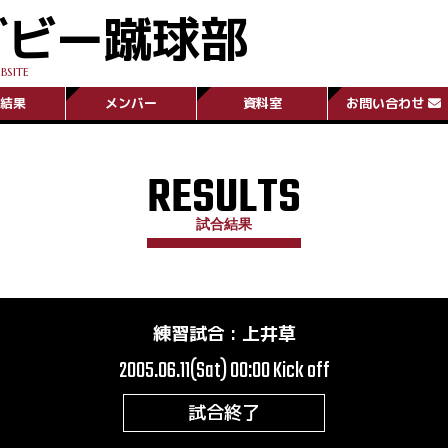
グビー蹴球部
BSITE
結果
メンバー
資料室
お問い合わせ
RESULTS
試合結果
練習試合
:
上井草
2005.06.11(Sat) 00:00
Kick off
試合終了