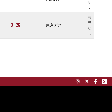
な
し
該
当
0 - 26
東京ガス
な
し