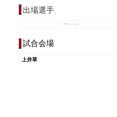
出場選手
ポジション
試合会場
上井草