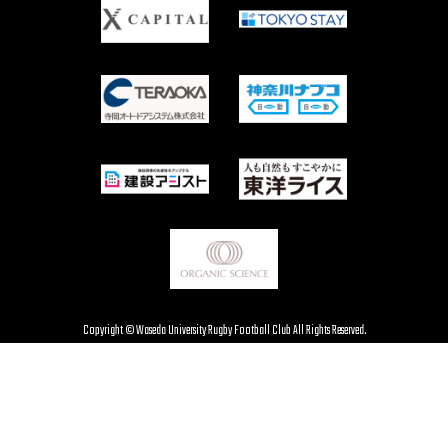
Copyright © Waseda University Rugby Football Club All Rights Reserved.