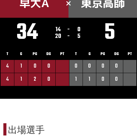
早大A
東京高師
34
5
14
-
0
20
-
5
T
G
PG
DG
PT
T
G
PG
DG
PT
4
1
0
0
0
0
0
0
4
1
2
0
1
1
0
0
出場選手