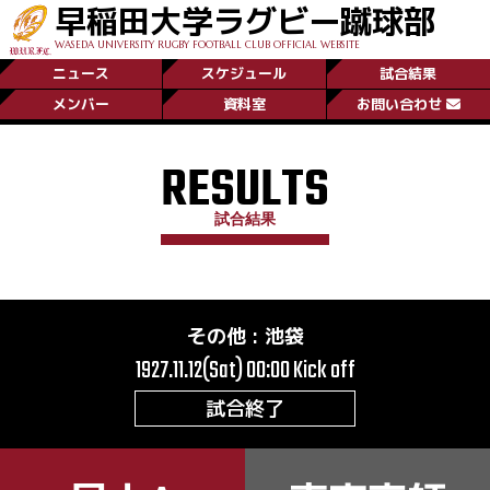
早稲田大学ラグビー蹴球部
WASEDA UNIVERSITY RUGBY FOOTBALL CLUB OFFICIAL WEBSITE
ニュース
スケジュール
試合結果
メンバー
資料室
お問い合わせ
RESULTS
試合結果
その他
:
池袋
1927.11.12(Sat) 00:00
Kick off
試合終了