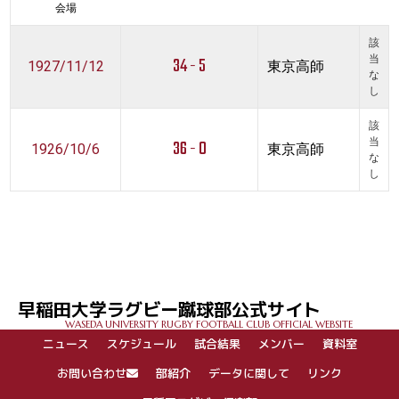
会場
該
34 - 5
当
1927/11/12
東京高師
な
し
該
36 - 0
当
1926/10/6
東京高師
な
し
早稲田大学ラグビー蹴球部公式サイト
WASEDA UNIVERSITY RUGBY FOOTBALL CLUB OFFICIAL WEBSITE
ニュース
スケジュール
試合結果
メンバー
資料室
お問い合わせ
部紹介
データに関して
リンク