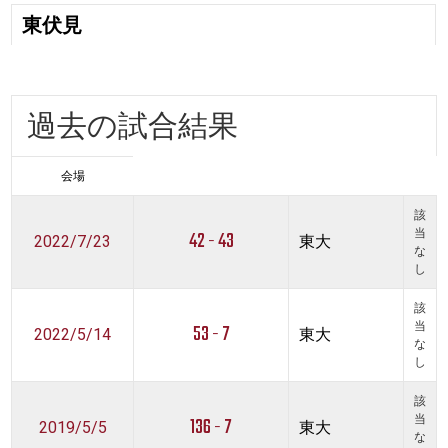
東伏見
過去の試合結果
会場
該
42 - 43
当
2022/7/23
東大
な
し
該
53 - 7
当
2022/5/14
東大
な
し
該
136 - 7
当
2019/5/5
東大
な