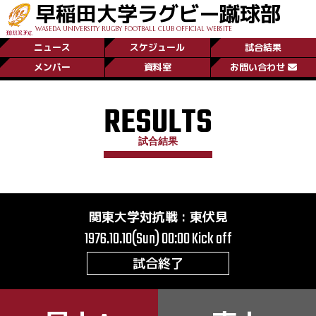
早稲田大学ラグビー蹴球部
WASEDA UNIVERSITY RUGBY FOOTBALL CLUB OFFICIAL WEBSITE
ニュース
スケジュール
試合結果
メンバー
資料室
お問い合わせ
RESULTS
試合結果
関東大学対抗戦
:
東伏見
1976.10.10(Sun) 00:00
Kick off
試合終了