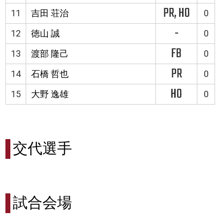
PR, HO
11
吉田 荘治
0
-
12
徳山 誠
0
FB
13
渡部 隆己
0
PR
14
石橋 哲也
0
HO
15
大野 逸雄
0
交代選手
試合会場