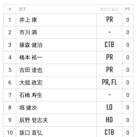
#
選手
ポジション
PG
PR
1
井上 康
0
-
2
市川 満
0
CTB
3
篠森 健治
0
PR
4
橋本 裕一
0
PR
5
吉田 達也
0
PR, FL
6
大朏 政宏
0
-
7
石橋 寿生
0
LO
8
堀 健次
0
HO
9
辰野 登志夫
0
CTB
10
坂口 直弘
0