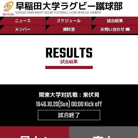
早稲田大学ラグビー蹴球部
WASEDA UNIVERSITY RUGBY FOOTBALL CLUB OFFICIAL WEBSITE
ニュース
スケジュール
試合結果
メンバー
資料室
お問い合わせ
RESULTS
試合結果
関東大学対抗戦
:
東伏見
1946.10.20(Sun) 00:00
Kick off
試合終了