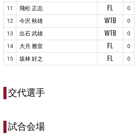
FL
11
飛松 正志
0
WTB
12
今沢 秋雄
0
WTB
13
出石 武雄
0
FL
14
大月 雅宣
0
FL
15
坂林 好之
0
交代選手
試合会場