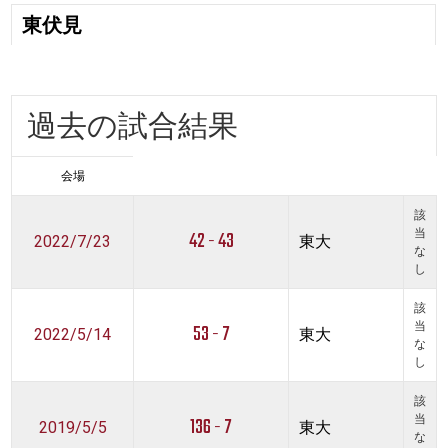
東伏見
過去の試合結果
会場
該
42 - 43
当
2022/7/23
東大
な
し
該
53 - 7
当
2022/5/14
東大
な
し
該
136 - 7
当
2019/5/5
東大
な