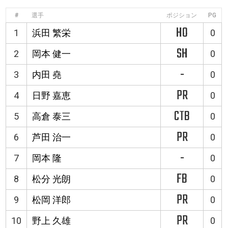
#
選手
ポジション
PG
HO
1
浜田 繁栄
0
SH
2
岡本 健一
0
-
3
内田 堯
0
PR
4
日野 嘉恵
0
CTB
5
高倉 泰三
0
PR
6
芦田 治一
0
-
7
岡本 隆
0
FB
8
松分 光朗
0
PR
9
松岡 洋郎
0
PR
10
野上 久雄
0