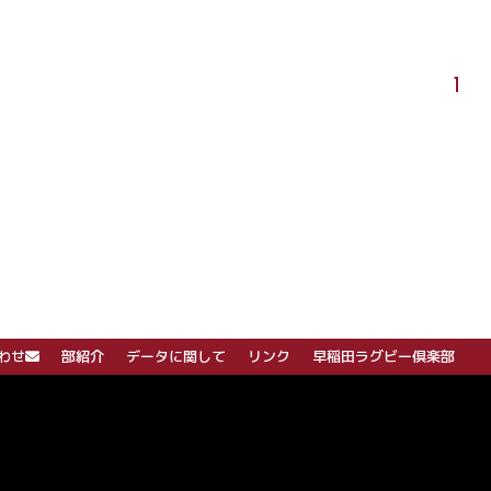
1
わせ
部紹介
データに関して
リンク
早稲田ラグビー倶楽部