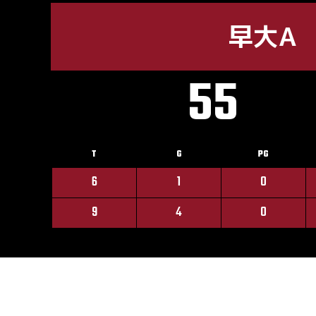
早大A
55
T
G
PG
6
1
0
9
4
0