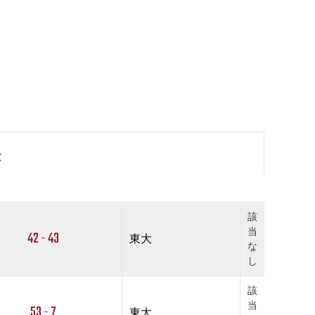
果
該
当
42 - 43
東大
な
し
該
当
53 - 7
東大