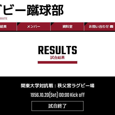
グビー蹴球部
BSITE
結果
メンバー
資料室
お問い合わせ
RESULTS
試合結果
関東大学対抗戦
:
秩父宮ラグビー場
1956.10.20(Sat) 00:00
Kick off
試合終了