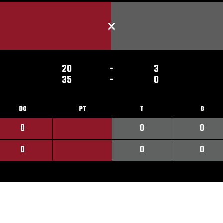
20
-
3
35
-
0
DG
PT
T
G
0
0
0
0
0
0