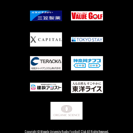
Copyright © Waseda University Rugby Football Club All Rights Reserved.