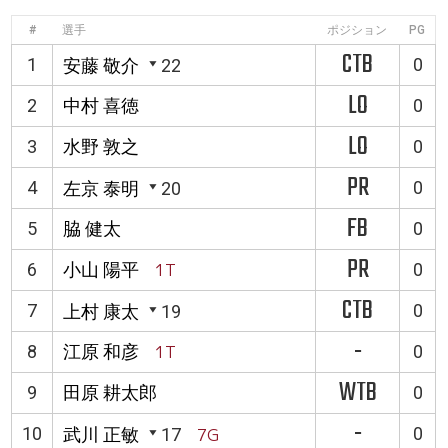
#
選手
ポジション
PG
CTB
1
0
安藤 敬介
22
LO
2
中村 喜徳
0
LO
3
水野 敦之
0
PR
4
0
左京 泰明
20
FB
5
脇 健太
0
PR
6
小山 陽平
1T
0
CTB
7
0
上村 康太
19
-
8
江原 和彦
1T
0
WTB
9
田原 耕太郎
0
-
10
0
武川 正敏
17
7G