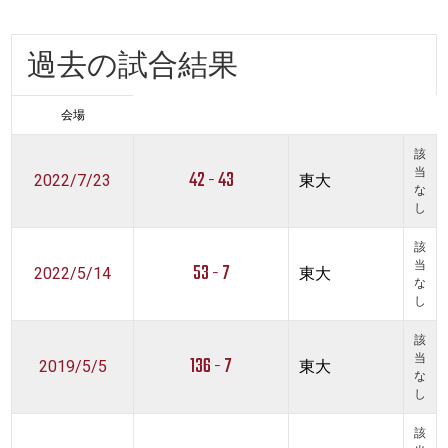
過去の試合結果
会場
該
42 - 43
当
2022/7/23
東大
な
し
該
53 - 7
当
2022/5/14
東大
な
し
該
136 - 7
当
2019/5/5
東大
な
し
該