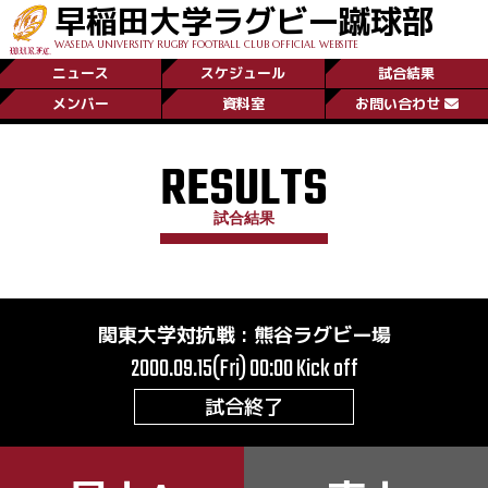
早稲田大学ラグビー蹴球部
WASEDA UNIVERSITY RUGBY FOOTBALL CLUB OFFICIAL WEBSITE
ニュース
スケジュール
試合結果
メンバー
資料室
お問い合わせ
RESULTS
試合結果
関東大学対抗戦
:
熊谷ラグビー場
2000.09.15(Fri) 00:00
Kick off
試合終了