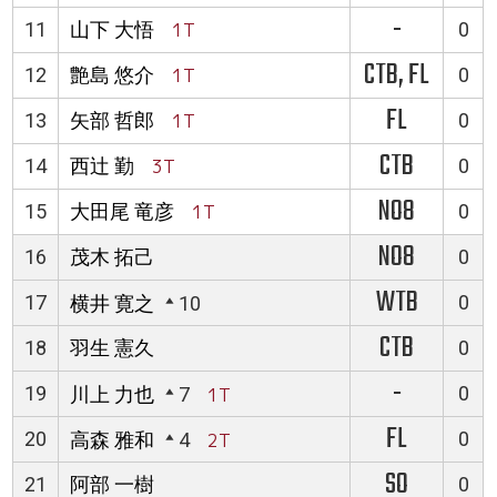
-
11
山下 大悟
1T
0
CTB, FL
12
艶島 悠介
1T
0
FL
13
矢部 哲郎
1T
0
CTB
14
西辻 勤
3T
0
NO8
15
大田尾 竜彦
1T
0
NO8
16
茂木 拓己
0
WTB
17
0
横井 寛之
10
CTB
18
羽生 憲久
0
-
19
0
川上 力也
7
1T
FL
20
0
高森 雅和
4
2T
SO
21
阿部 一樹
0