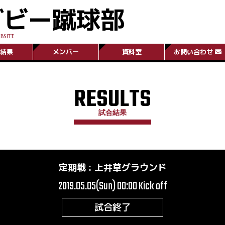
グビー蹴球部
BSITE
結果
メンバー
資料室
お問い合わせ
RESULTS
試合結果
定期戦
:
上井草グラウンド
2019.05.05(Sun) 00:00
Kick off
試合終了