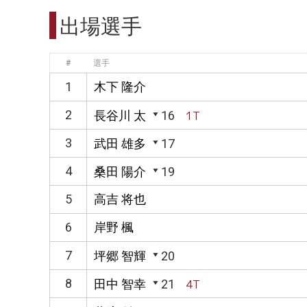
出場選手
#
選手
1
木下 隆介
2
長谷川 太
16
1T
3
武田 雄多
17
4
桑田 陽介
19
5
高吉 将也
6
岸野 楓
7
坪郷 智輝
20
8
田中 智幸
21
4T