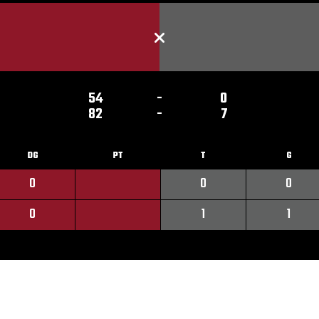
54
-
0
82
-
7
DG
PT
T
G
0
0
0
0
1
1