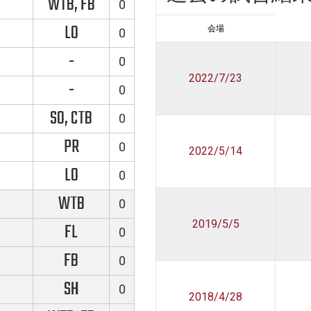
WTB, FB
0
LO
会場
0
-
0
2022/7/23
-
0
SO, CTB
0
PR
0
2022/5/14
LO
0
WTB
0
2019/5/5
FL
0
FB
0
SH
0
2018/4/28