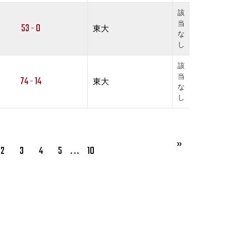
該
当
53 - 0
東大
な
し
該
当
74 - 14
東大
な
し
…
2
3
4
5
10