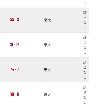
し
該
当
55 - 3
東大
な
し
該
当
31 - 12
東大
な
し
該
当
74 - 7
東大
な
し
該
当
80 - 0
東大
な
し