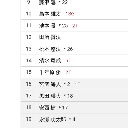
9
藤浪 魁
22
10
島本 雄太
18G
11
池本 暖
25
2T
12
田所 賢汰
13
松本 悠汰
26
14
清水 竜成
3T
15
千年原 倭
2T
16
宮武 海人
2
1T
17
黒田 瑛大
18
18
安西 樹
17
19
永瀬 功太郎
4