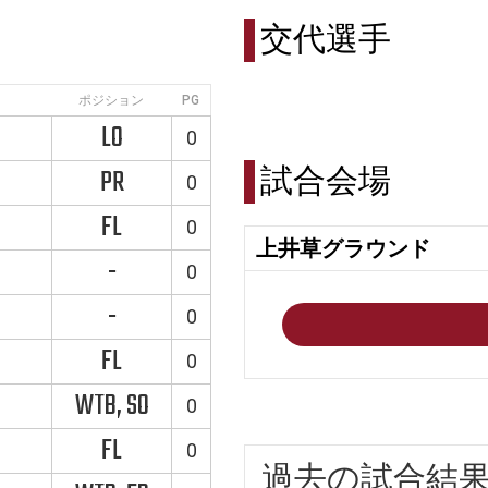
交代選手
ポジション
PG
LO
0
試合会場
PR
0
FL
0
上井草グラウンド
-
0
-
0
FL
0
WTB, SO
0
FL
0
過去の試合結