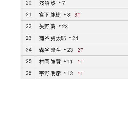
20
淺沼 黎
7
21
宮下 龍樹
8
3T
22
矢野 翼
23
23
蒲谷 勇太郎
24
24
森谷 隆斗
23
2T
25
村岡 隆貢
11
1T
26
宇野 明彦
13
1T