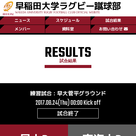
早稲田大学ラグビー蹴球部
WASEDA UNIVERSITY RUGBY FOOTBALL CLUB OFFICIAL WEBSITE
ニュース
スケジュール
試合結果
メンバー
資料室
お問い合わせ
RESULTS
試合結果
練習試合
:
早大菅平グラウンド
2017.08.24(Thu) 00:00
Kick off
試合終了