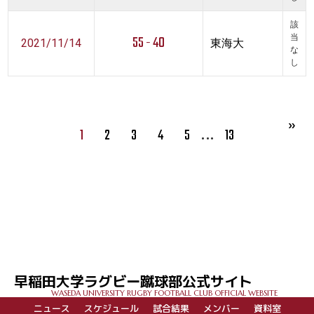
該
55 - 40
当
2021/11/14
東海大
な
し
…
1
2
3
4
5
13
早稲田大学ラグビー蹴球部公式サイト
WASEDA UNIVERSITY RUGBY FOOTBALL CLUB OFFICIAL WEBSITE
ニュース
スケジュール
試合結果
メンバー
資料室