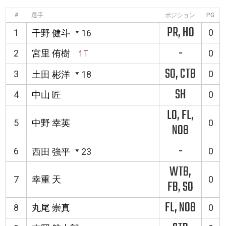
#
選手
ポジション
PG
PR, HO
1
0
千野 健斗
16
-
2
宮里 侑樹
1T
0
SO, CTB
3
0
土田 彬洋
18
SH
4
中山 匠
0
LO, FL,
5
中野 幸英
0
NO8
-
6
0
西田 強平
23
WTB,
7
幸重 天
0
FB, SO
FL, NO8
8
丸尾 崇真
0