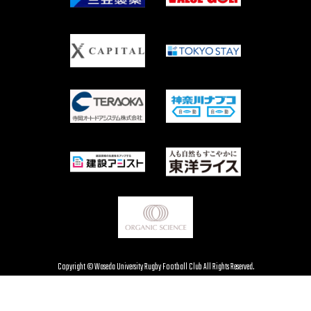
Copyright © Waseda University Rugby Football Club All Rights Reserved.