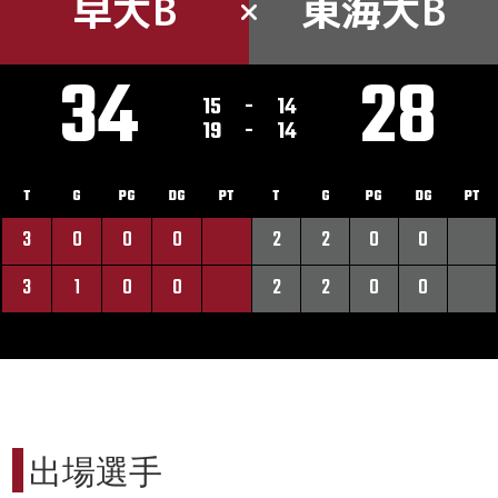
早大B
東海大B
34
28
15
-
14
19
-
14
T
G
PG
DG
PT
T
G
PG
DG
PT
3
0
0
0
2
2
0
0
3
1
0
0
2
2
0
0
出場選手