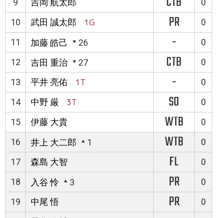
CTB
9
吉岡 航太郎
0
PR
10
武田 誠太郎
1G
0
-
11
0
加藤 皓己
26
CTB
12
0
吉田 重治
27
-
13
平井 亮佑
1T
0
SO
14
中野 厳
3T
0
WTB
15
伊藤 大貴
0
WTB
16
0
井上 大二郎
1
FL
17
森島 大智
0
PR
18
0
入谷 怜
3
PR
19
中尾 悟
0