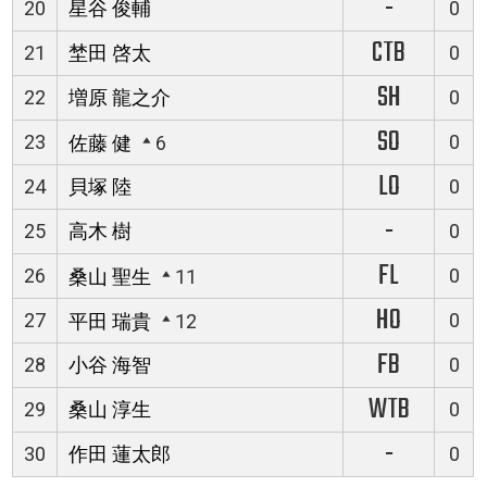
-
20
星谷 俊輔
0
CTB
21
埜田 啓太
0
SH
22
増原 龍之介
0
SO
23
0
佐藤 健
6
LO
24
貝塚 陸
0
-
25
高木 樹
0
FL
26
0
桑山 聖生
11
HO
27
0
平田 瑞貴
12
FB
28
小谷 海智
0
WTB
29
桑山 淳生
0
-
30
作田 蓮太郎
0