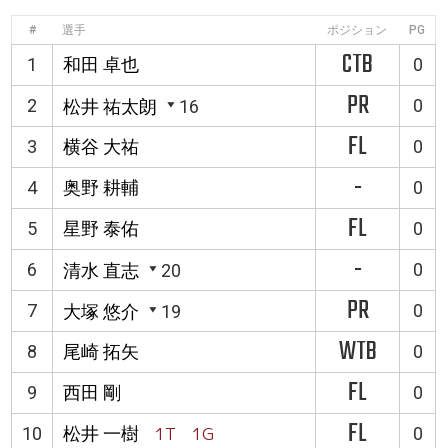
#
選手
ポジション
PG
CTB
1
和田 卓也
0
PR
2
0
松井 祐太朗
16
FL
3
横谷 大祐
0
-
4
奥野 耕輔
0
FL
5
星野 泰佑
0
-
6
0
清水 直志
20
PR
7
0
大塚 悠介
19
WTB
8
尾崎 拓矢
0
FL
9
西田 剛
0
FL
10
松井 一樹
1T 1G
0