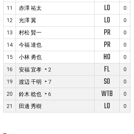
LO
11
赤澤 祐太
0
LO
12
光澤 翼
0
PR
13
村松 賢一
0
PR
14
今福 達也
0
HO
15
小林 勇也
0
FL
16
0
安福 宜孝
2
SO
19
0
渡辺 千明
7
WTB
20
0
鈴木 稔也
6
LO
21
田邊 秀樹
0