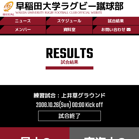
早稲田大学ラグビー蹴球部
WASEDA UNIVERSITY RUGBY FOOTBALL CLUB OFFICIAL WEBSITE
ニュース
スケジュール
試合結果
メンバー
資料室
お問い合わせ
RESULTS
試合結果
練習試合
:
上井草グラウンド
2008.10.26(Sun) 00:00
Kick off
試合終了