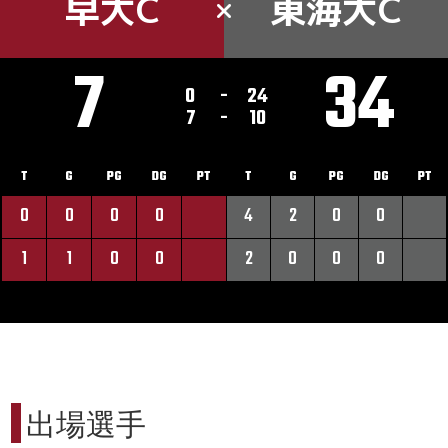
早大C
東海大C
7
34
0
-
24
7
-
10
T
G
PG
DG
PT
T
G
PG
DG
PT
0
0
0
0
4
2
0
0
1
1
0
0
2
0
0
0
出場選手