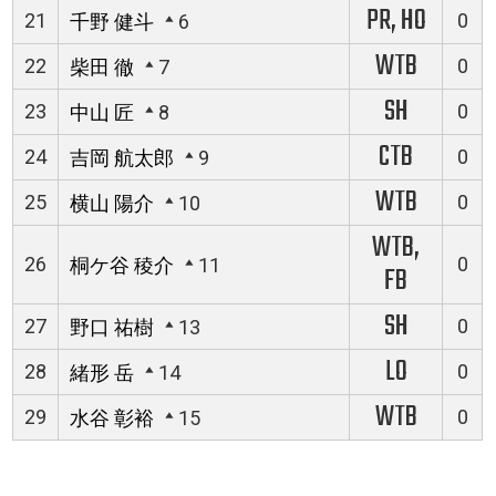
PR, HO
21
0
千野 健斗
6
WTB
22
0
柴田 徹
7
SH
23
0
中山 匠
8
CTB
24
0
吉岡 航太郎
9
WTB
25
0
横山 陽介
10
WTB,
26
0
桐ケ谷 稜介
11
FB
SH
27
0
野口 祐樹
13
LO
28
0
緒形 岳
14
WTB
29
0
水谷 彰裕
15