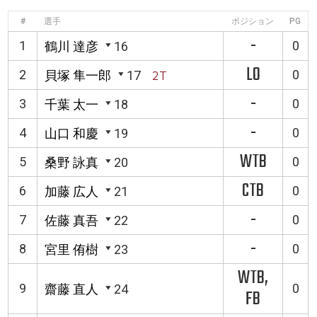
#
選手
ポジション
PG
-
1
0
鶴川 達彦
16
LO
2
0
貝塚 隼一郎
17
2T
-
3
0
千葉 太一
18
-
4
0
山口 和慶
19
WTB
5
0
桑野 詠真
20
CTB
6
0
加藤 広人
21
-
7
0
佐藤 真吾
22
-
8
0
宮里 侑樹
23
WTB,
9
0
齋藤 直人
24
FB