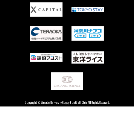
Copyright © Waseda University Rugby Football Club All Rights Reserved.