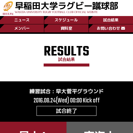
早稲田大学ラグビー蹴球部
WASEDA UNIVERSITY RUGBY FOOTBALL CLUB OFFICIAL WEBSITE
ニュース
スケジュール
試合結果
メンバー
資料室
お問い合わせ
RESULTS
試合結果
練習試合
:
早大菅平グラウンド
2016.08.24(Wed) 00:00
Kick off
試合終了