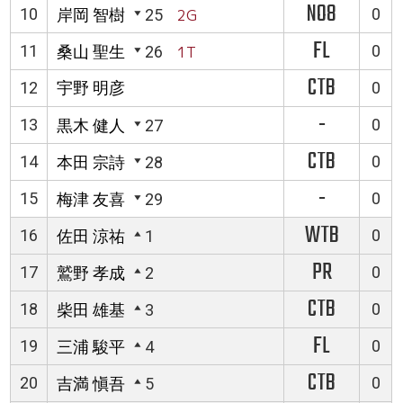
NO8
10
0
岸岡 智樹
25
2G
FL
11
0
桑山 聖生
26
1T
CTB
12
宇野 明彦
0
-
13
0
黒木 健人
27
CTB
14
0
本田 宗詩
28
-
15
0
梅津 友喜
29
WTB
16
0
佐田 涼祐
1
PR
17
0
鷲野 孝成
2
CTB
18
0
柴田 雄基
3
FL
19
0
三浦 駿平
4
CTB
20
0
吉満 愼吾
5