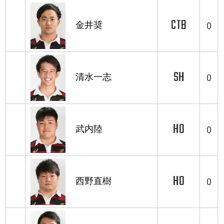
CTB
金井奨
0
SH
清水一志
0
HO
武内陸
0
HO
西野直樹
0