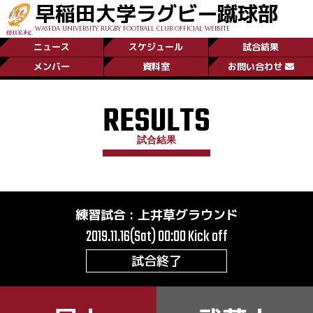
早稲田大学ラグビー蹴球部
WASEDA UNIVERSITY RUGBY FOOTBALL CLUB OFFICIAL WEBSITE
ニュース
スケジュール
試合結果
メンバー
資料室
お問い合わせ
RESULTS
試合結果
練習試合
:
上井草グラウンド
2019.11.16(Sat) 00:00
Kick off
試合終了