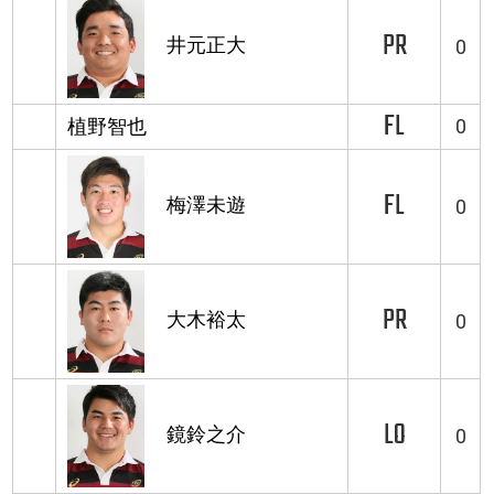
PR
井元正大
0
FL
植野智也
0
FL
梅澤未遊
0
PR
大木裕太
0
LO
鏡鈴之介
0