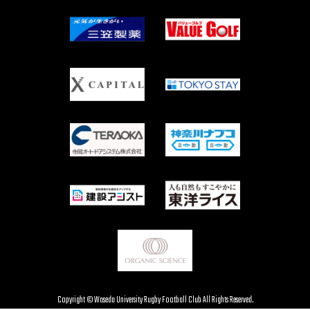
Copyright © Waseda University Rugby Football Club All Rights Reserved.