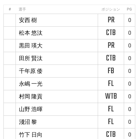
#
選手
ポジション
PG
PR
安西 樹
0
CTB
松本 悠汰
0
PR
黒田 瑛大
0
CTB
田所 賢汰
0
FB
千年原 倭
0
FL
永嶋 一光
0
WTB
村岡 隆貢
0
FL
山野 浩暉
0
FL
淺沼 黎
0
CTB
竹下 日向
0