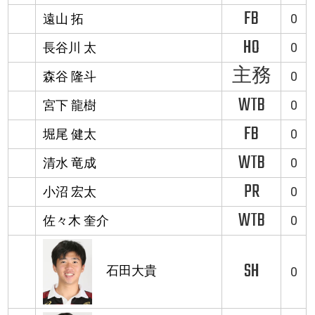
FB
遠山 拓
0
HO
長谷川 太
0
主務
森谷 隆斗
0
WTB
宮下 龍樹
0
FB
堀尾 健太
0
WTB
清水 竜成
0
PR
小沼 宏太
0
WTB
佐々木 奎介
0
SH
石田大貴
0