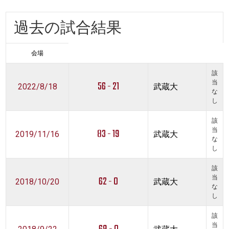
過去の試合結果
会場
該
56 - 21
当
2022/8/18
武蔵大
な
し
該
83 - 19
当
2019/11/16
武蔵大
な
し
該
62 - 0
当
2018/10/20
武蔵大
な
し
該
当