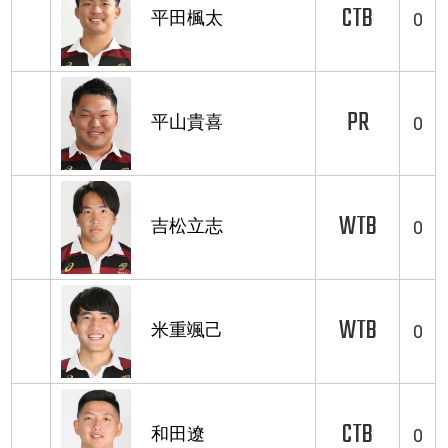
CTB
平田楓太
0
PR
平山貴喜
0
WTB
吉松立志
0
WTB
米重颯己
0
CTB
和田遼
0