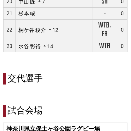
SH
20
0
中山 匠
7
-
21
杉本 峻
0
WTB,
22
0
桐ケ谷 稜介
12
FB
WTB
23
0
水谷 彰裕
14
交代選手
試合会場
神奈川県立保土ヶ谷公園ラグビー場