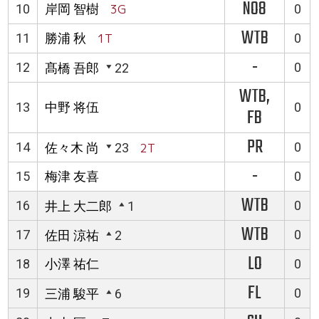
NO8
10
岸岡 智樹
3G
0
WTB
11
勝浦 秋
1T
0
-
12
0
髙橋 吾郎
22
WTB,
13
中野 将伍
0
FB
PR
14
0
佐々木 尚
23
2T
-
15
梅津 友喜
0
WTB
16
0
井上 大二郎
1
WTB
17
0
佐田 涼祐
2
LO
18
小澤 祐仁
0
FL
19
0
三浦 駿平
6