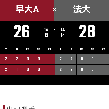
早大A
法大
26
28
14
-
14
12
-
14
T
G
PG
DG
PT
T
G
PG
DG
PT
2
2
0
0
2
2
0
0
2
1
0
0
2
2
0
0