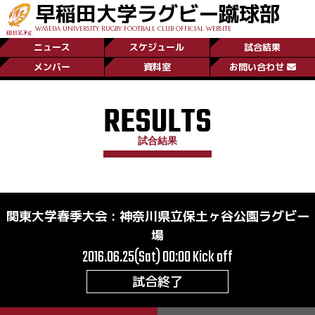
早稲田大学ラグビー蹴球部
WASEDA UNIVERSITY RUGBY FOOTBALL CLUB OFFICIAL WEBSITE
ニュース
スケジュール
試合結果
メンバー
資料室
お問い合わせ
RESULTS
試合結果
関東大学春季大会
:
神奈川県立保土ヶ谷公園ラグビー
場
2016.06.25(Sat) 00:00
Kick off
試合終了