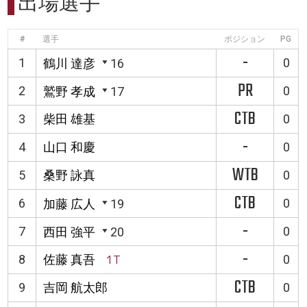
出場選手
#
選手
ポジション
PG
-
1
0
鶴川 達彦
16
PR
2
0
鷲野 孝成
17
CTB
3
柴田 雄基
0
-
4
山口 和慶
0
WTB
5
桑野 詠真
0
CTB
6
0
加藤 広人
19
-
7
0
西田 強平
20
-
8
佐藤 真吾
1T
0
CTB
9
吉岡 航太郎
0