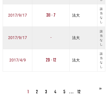
該
38 - 7
当
2017/9/17
法大
な
し
該
-
当
2017/9/17
法大
な
し
該
29 - 12
当
2017/4/9
法大
な
し
…
1
2
3
4
5
12