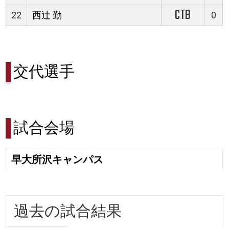
CTB
22
西辻 勤
0
交代選手
試合会場
早大所沢キャンパス
過去の試合結果