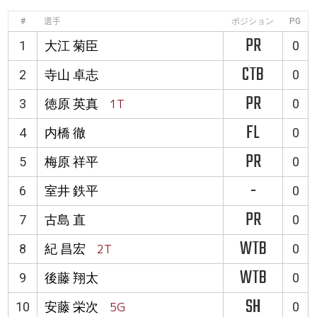
#
選手
ポジション
PG
PR
1
大江 菊臣
0
CTB
2
寺山 卓志
0
PR
3
徳原 英真
1T
0
FL
4
内橋 徹
0
PR
5
梅原 祥平
0
-
6
室井 鉄平
0
PR
7
古島 直
0
WTB
8
紀 昌宏
2T
0
WTB
9
後藤 翔太
0
SH
10
安藤 栄次
5G
0