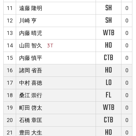
SH
11
遠藤 隆明
0
SH
12
川崎 亨
0
WTB
13
内藤 晴児
0
HO
14
山田 智久
3T
0
CTB
15
内藤 慎平
0
HO
16
諸岡 省吾
0
LO
17
中村 喜徳
0
FL
18
桑江 崇行
0
WTB
19
町田 啓太
0
CTB
20
石橋 章匡
0
HO
21
豊田 大生
0