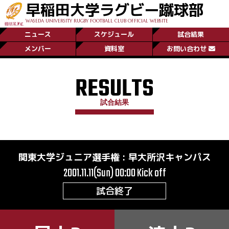
早稲田大学ラグビー蹴球部
WASEDA UNIVERSITY RUGBY FOOTBALL CLUB OFFICIAL WEBSITE
ニュース
スケジュール
試合結果
メンバー
資料室
お問い合わせ
RESULTS
試合結果
関東大学ジュニア選手権
:
早大所沢キャンパス
2001.11.11(Sun) 00:00
Kick off
試合終了