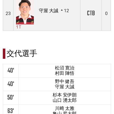
守屋 大誠
12
CTB
23
0
1T
交代選手
松沼 寛治
40'
村田 陣悟
野中 健吾
40'
守屋 大誠
杉本 安伊朗
50'
山口 湧太郎
川﨑 太雅
63'
亀山 昇太郎