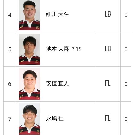
LO
細川 大斗
4
0
LO
池本 大喜
19
5
0
FL
安恒 直人
6
0
FL
永嶋 仁
7
0