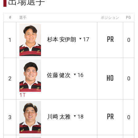
出場選手
#
選手
ポジション
PG
PR
杉本 安伊朗
17
1
0
佐藤 健次
16
HO
2
0
1T
PR
川﨑 太雅
18
3
0