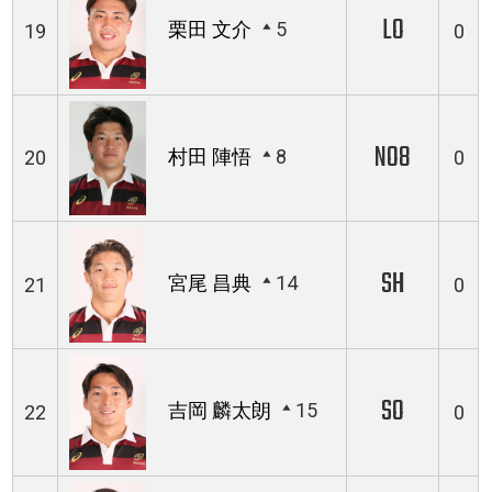
LO
栗田 文介
5
19
0
NO8
村田 陣悟
8
20
0
SH
宮尾 昌典
14
21
0
SO
吉岡 麟太朗
15
22
0