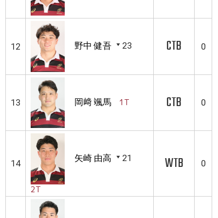
CTB
野中 健吾
23
12
0
CTB
岡﨑 颯馬
1T
13
0
矢崎 由高
21
WTB
14
0
2T