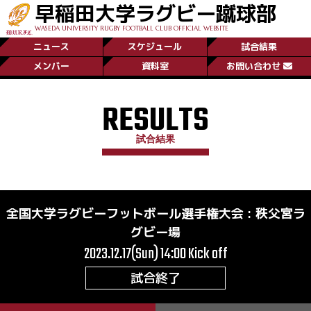
早稲田大学ラグビー蹴球部
WASEDA UNIVERSITY RUGBY FOOTBALL CLUB OFFICIAL WEBSITE
ニュース
スケジュール
試合結果
メンバー
資料室
お問い合わせ
RESULTS
試合結果
全国大学ラグビーフットボール選手権大会
:
秩父宮ラ
グビー場
2023.12.17(Sun) 14:00
Kick off
試合終了