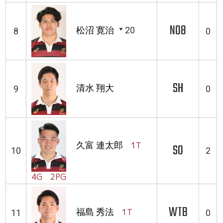
NO8
松沼 寛治
20
8
0
SH
清水 翔大
9
0
久富 連太郎
1T
SO
10
2
4G 2PG
WTB
福島 秀法
1T
11
0