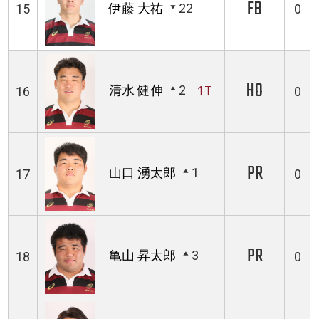
FB
伊藤 大祐
22
15
0
HO
清水 健伸
2
1T
16
0
PR
山口 湧太郎
1
17
0
PR
亀山 昇太郎
3
18
0