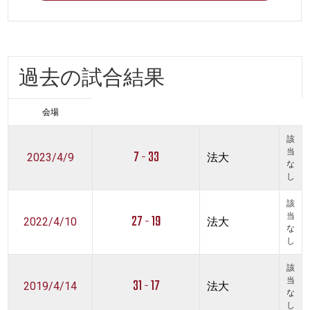
過去の試合結果
会場
該
7 - 33
当
2023/4/9
法大
な
し
該
27 - 19
当
2022/4/10
法大
な
し
該
31 - 17
当
2019/4/14
法大
な
し