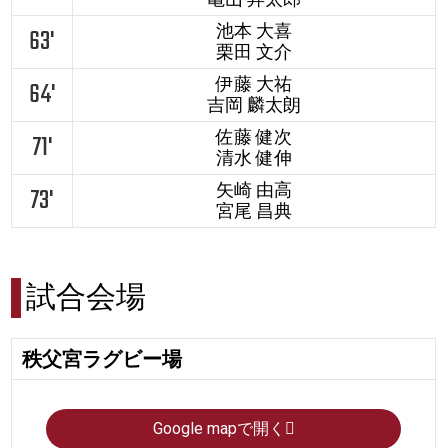
池本 大喜
63'
栗田 文介
伊藤 大祐
64'
吉岡 麟太朗
佐藤 健次
71'
清水 健伸
矢崎 由高
73'
宮尾 昌典
試合会場
秩父宮ラグビー場
Google mapで開く