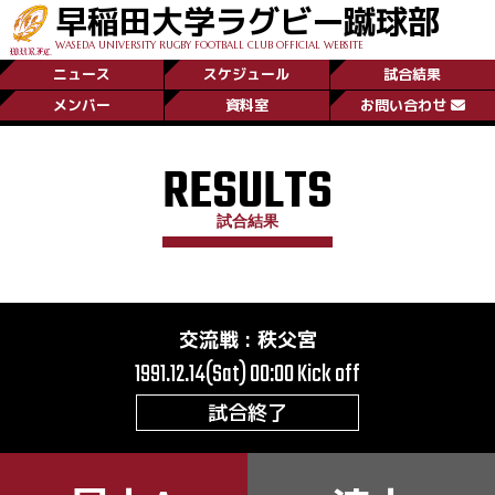
早稲田大学ラグビー蹴球部
WASEDA UNIVERSITY RUGBY FOOTBALL CLUB OFFICIAL WEBSITE
ニュース
スケジュール
試合結果
メンバー
資料室
お問い合わせ
RESULTS
試合結果
交流戦
:
秩父宮
1991.12.14(Sat) 00:00
Kick off
試合終了