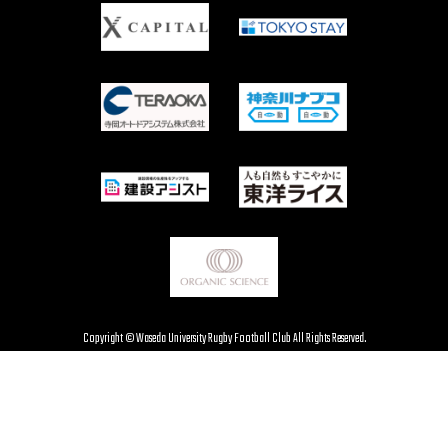
Copyright © Waseda University Rugby Football Club All Rights Reserved.