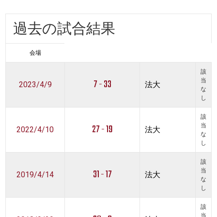
過去の試合結果
会場
該
7 - 33
当
2023/4/9
法大
な
し
該
27 - 19
当
2022/4/10
法大
な
し
該
31 - 17
当
2019/4/14
法大
な
し
該
当