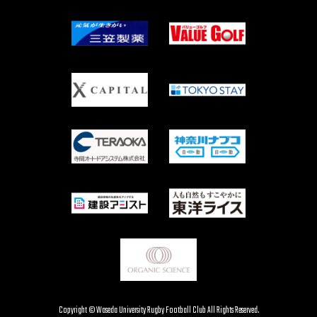
Copyright © Waseda University Rugby Football Club All Rights Reserved.