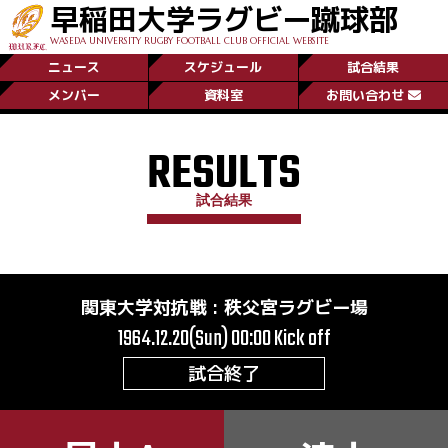
早稲田大学ラグビー蹴球部
WASEDA UNIVERSITY RUGBY FOOTBALL CLUB OFFICIAL WEBSITE
ニュース
スケジュール
試合結果
メンバー
資料室
お問い合わせ
RESULTS
試合結果
関東大学対抗戦
:
秩父宮ラグビー場
1964.12.20(Sun) 00:00
Kick off
試合終了