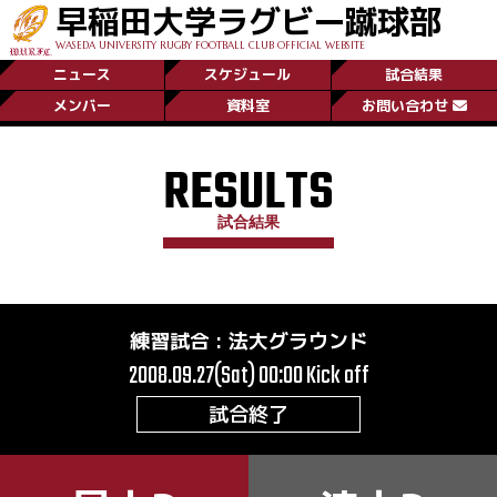
早稲田大学ラグビー蹴球部
WASEDA UNIVERSITY RUGBY FOOTBALL CLUB OFFICIAL WEBSITE
ニュース
スケジュール
試合結果
メンバー
資料室
お問い合わせ
RESULTS
試合結果
練習試合
:
法大グラウンド
2008.09.27(Sat) 00:00
Kick off
試合終了