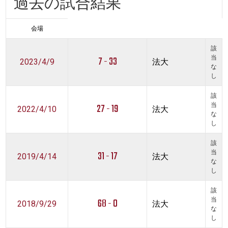
過去の試合結果
会場
該
7 - 33
当
2023/4/9
法大
な
し
該
27 - 19
当
2022/4/10
法大
な
し
該
31 - 17
当
2019/4/14
法大
な
し
該
68 - 0
当
2018/9/29
法大
な
し