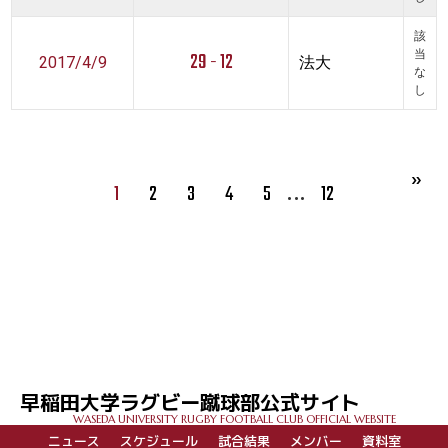
該
29 - 12
当
2017/4/9
法大
な
し
…
1
2
3
4
5
12
早稲田大学ラグビー蹴球部公式サイト
WASEDA UNIVERSITY RUGBY FOOTBALL CLUB OFFICIAL WEBSITE
ニュース
スケジュール
試合結果
メンバー
資料室