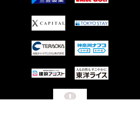
Copyright © Waseda University Rugby Football Club All Rights Reserved.