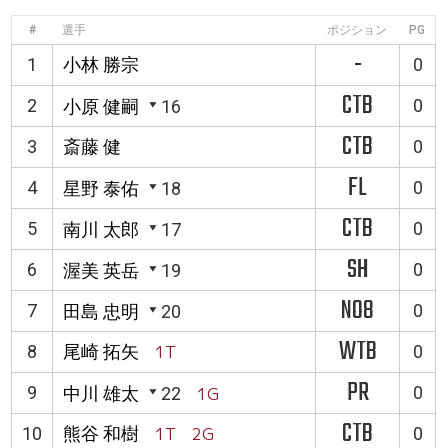
#
選手
ポジション
PG
-
1
小林 勝宗
0
CTB
2
0
小原 健嗣
16
CTB
3
斎藤 健
0
FL
4
0
星野 泰佑
18
CTB
5
0
南川 太郎
17
SH
6
0
渥美 英岳
19
NO8
7
0
田島 忠明
20
WTB
8
尾崎 拓矢
1T
0
PR
9
0
中川 雄太
22
1G
CTB
10
熊谷 和樹
1T 2G
0