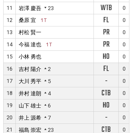
WTB
11
0
岩澤 慶吾
23
FL
12
桑原 宜
1T
0
PR
13
村松 賢一
0
PR
14
今福 達也
1T
0
HO
15
小林 勇也
0
FL
16
0
吉村 陽介
2
-
17
0
大川 秀平
5
CTB
18
0
井村 達朗
4
HO
19
0
山下 雄士
6
-
20
0
井上 源希
7
CTB
21
0
福島 崇宏
23