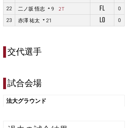
FL
22
0
二ノ坂 悟志
9
2T
LO
23
0
赤澤 祐太
21
交代選手
試合会場
法大グラウンド