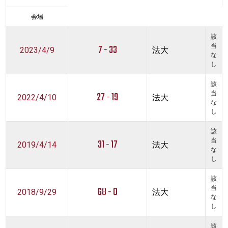
会場
該
7 - 33
当
2023/4/9
法大
な
し
該
27 - 19
当
2022/4/10
法大
な
し
該
31 - 17
当
2019/4/14
法大
な
し
該
68 - 0
当
2018/9/29
法大
な
し
該