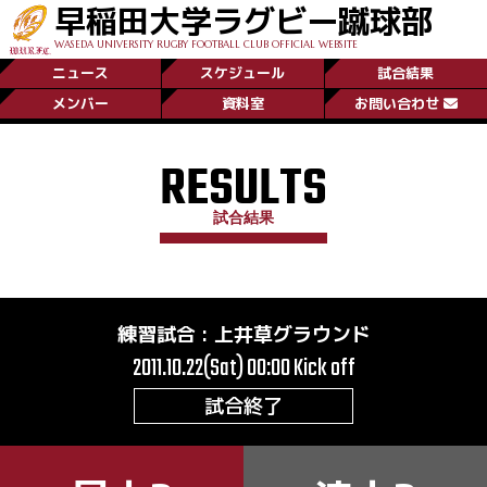
早稲田大学ラグビー蹴球部
WASEDA UNIVERSITY RUGBY FOOTBALL CLUB OFFICIAL WEBSITE
ニュース
スケジュール
試合結果
メンバー
資料室
お問い合わせ
RESULTS
試合結果
練習試合
:
上井草グラウンド
2011.10.22(Sat) 00:00
Kick off
試合終了