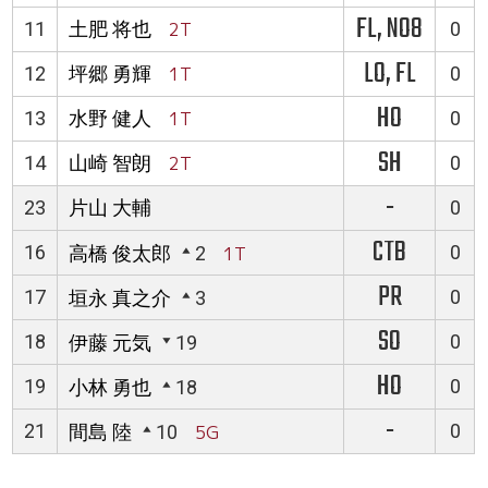
FL, NO8
11
土肥 将也
2T
0
LO, FL
12
坪郷 勇輝
1T
0
HO
13
水野 健人
1T
0
SH
14
山崎 智朗
2T
0
-
23
片山 大輔
0
CTB
16
0
高橋 俊太郎
2
1T
PR
17
0
垣永 真之介
3
SO
18
0
伊藤 元気
19
HO
19
0
小林 勇也
18
-
21
0
間島 陸
10
5G