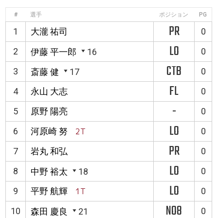
#
選手
ポジション
PG
PR
1
大瀧 祐司
0
LO
2
0
伊藤 平一郎
16
CTB
3
0
斎藤 健
17
FL
4
永山 大志
0
-
5
原野 陽亮
0
LO
6
河原崎 努
2T
0
PR
7
岩丸 和弘
0
LO
8
0
中野 裕太
18
LO
9
平野 航輝
1T
0
NO8
10
0
森田 慶良
21