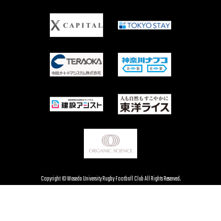
Copyright © Waseda University Rugby Football Club All Rights Reserved.