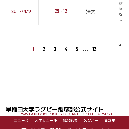
該
29 - 12
当
2017/4/9
法大
な
し
…
1
2
3
4
5
12
早稲田大学ラグビー蹴球部公式サイト
WASEDA UNIVERSITY RUGBY FOOTBALL CLUB OFFICIAL WEBSITE
ニュース
スケジュール
試合結果
メンバー
資料室