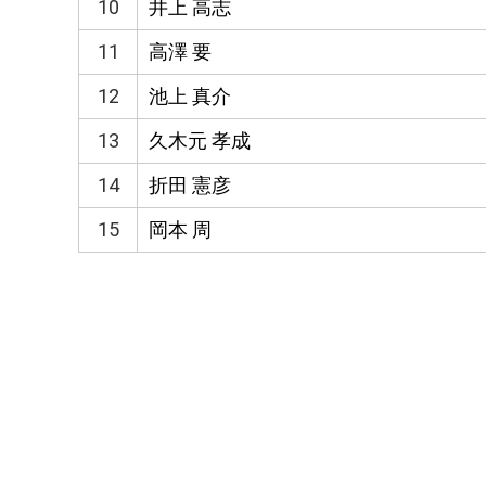
10
井上 高志
11
高澤 要
12
池上 真介
13
久木元 孝成
14
折田 憲彦
15
岡本 周