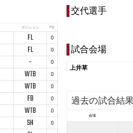
交代選手
ポジション
PG
FL
0
試合会場
FL
0
-
0
上井草
WTB
0
WTB
0
FB
0
過去の試合結
WTB
0
会場
SH
0