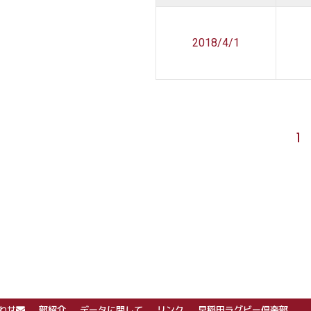
2018/4/1
1
わせ
部紹介
データに関して
リンク
早稲田ラグビー倶楽部