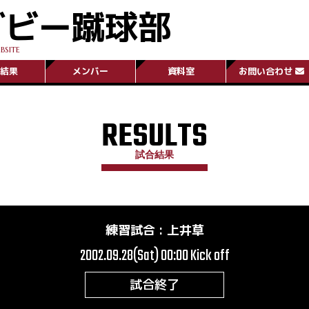
グビー蹴球部
BSITE
結果
メンバー
資料室
お問い合わせ
RESULTS
試合結果
練習試合
:
上井草
2002.09.28(Sat) 00:00
Kick off
試合終了