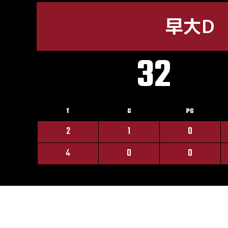
早大D
32
T
G
PG
2
1
0
4
0
0