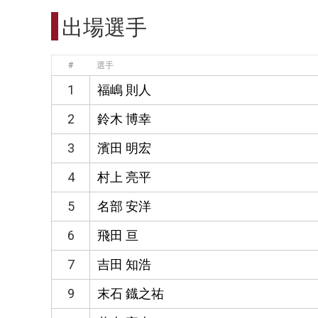
出場選手
#
選手
1
福嶋 則人
2
鈴木 博幸
3
濱田 明宏
4
村上 亮平
5
名部 安洋
6
飛田 亘
7
吉田 知浩
9
末石 鐡之祐