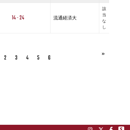
該
当
14 - 24
流通経済大
な
し
2
3
4
5
6