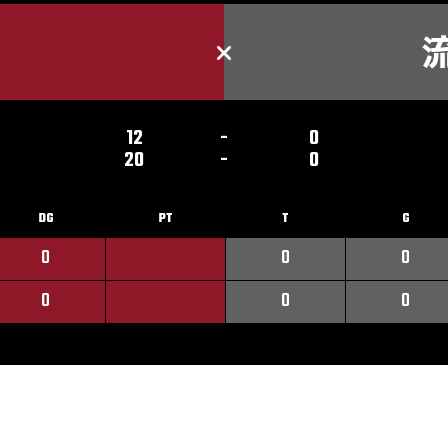
12
-
0
20
-
0
DG
PT
T
G
0
0
0
0
0
0