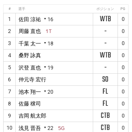
#
選手
ポジション
PG
WTB
1
0
佐田 涼祐
16
-
2
周藤 直也
1T
0
-
3
0
千葉 太一
18
WTB
4
桑野 詠真
0
-
5
0
沢登 直也
19
SO
6
仲元寺 宏行
0
FL
7
0
池本 翔一
20
FL
8
佐藤 穣司
0
CTB
9
吉岡 航太郎
0
CTB
10
0
浅見 晋吾
22
5G