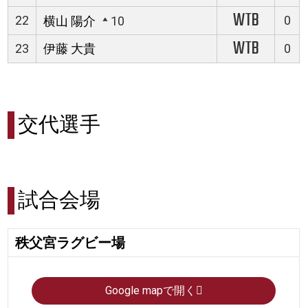
WTB
22
0
横山 陽介
10
WTB
23
伊藤 大貴
0
交代選手
試合会場
秩父宮ラグビー場
Google mapで開く