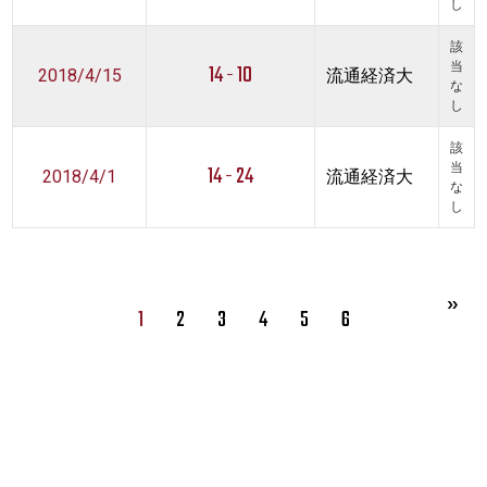
し
該
14 - 10
当
2018/4/15
流通経済大
な
し
該
14 - 24
当
2018/4/1
流通経済大
な
し
1
2
3
4
5
6