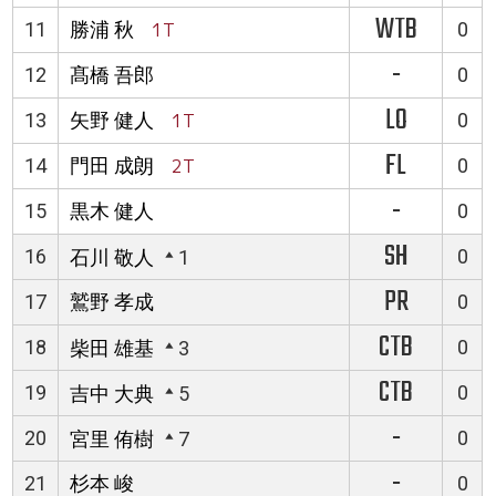
WTB
11
勝浦 秋
1T
0
-
12
髙橋 吾郎
0
LO
13
矢野 健人
1T
0
FL
14
門田 成朗
2T
0
-
15
黒木 健人
0
SH
16
0
石川 敬人
1
PR
17
鷲野 孝成
0
CTB
18
0
柴田 雄基
3
CTB
19
0
吉中 大典
5
-
20
0
宮里 侑樹
7
-
21
杉本 峻
0