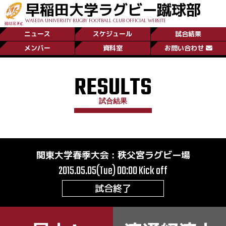
早稲田大学ラグビー蹴球部
WASEDA UNIVERSITY RUGBY FOOTBALL CLUB OFFICIAL WEBSITE
ニュース
スケジュール
試合結果
メンバー
資料室
お問い合わせ
RESULTS
試合結果
関東大学春季大会
:
秩父宮ラグビー場
2015.05.05(Tue) 00:00
Kick off
試合終了