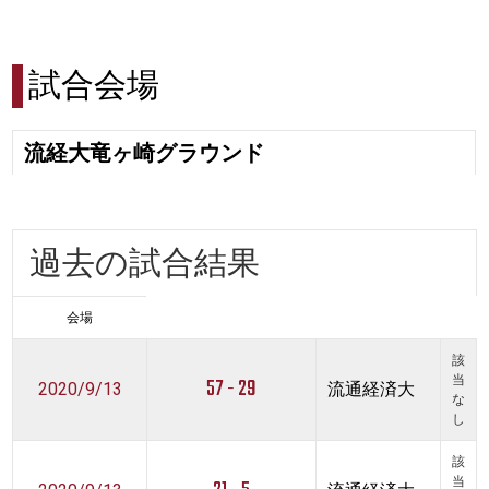
試合会場
流経大竜ヶ崎グラウンド
過去の試合結果
会場
該
57 - 29
当
2020/9/13
流通経済大
な
し
該
当