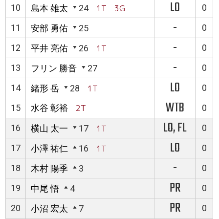
LO
10
0
島本 雄太
24
1T 3G
-
11
0
安部 勇佑
25
-
12
0
平井 亮佑
26
1T
-
13
0
フリン 勝音
27
LO
14
0
緒形 岳
28
1T
WTB
15
水谷 彰裕
2T
0
LO, FL
16
0
横山 太一
17
1T
LO
17
0
小澤 祐仁
16
1T
-
18
0
木村 陽季
3
PR
19
0
中尾 悟
4
PR
20
0
小沼 宏太
7