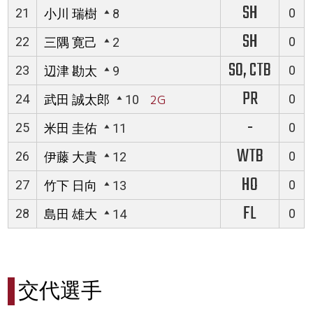
SH
21
0
小川 瑞樹
8
SH
22
0
三隅 寛己
2
SO, CTB
23
0
辺津 勘太
9
PR
24
0
武田 誠太郎
10
2G
-
25
0
米田 圭佑
11
WTB
26
0
伊藤 大貴
12
HO
27
0
竹下 日向
13
FL
28
0
島田 雄大
14
交代選手