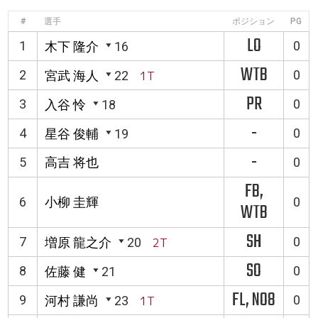
#
選手
ポジション
PG
LO
1
0
木下 隆介
16
WTB
2
0
宮武 海人
22
1T
PR
3
0
入谷 怜
18
-
4
0
星谷 俊輔
19
-
5
高吉 将也
0
FB,
6
小柳 圭輝
0
WTB
SH
7
0
増原 龍之介
20
2T
SO
8
0
佐藤 健
21
FL, NO8
9
0
河村 謙尚
23
1T