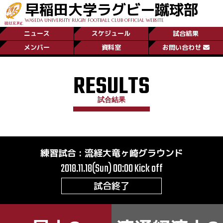
早稲田大学ラグビー蹴球部
WASEDA UNIVERSITY RUGBY FOOTBALL CLUB OFFICIAL WEBSITE
ニュース
スケジュール
試合結果
メンバー
資料室
お問い合わせ
RESULTS
試合結果
練習試合
:
流経大竜ヶ崎グラウンド
2018.11.18(Sun) 00:00
Kick off
試合終了