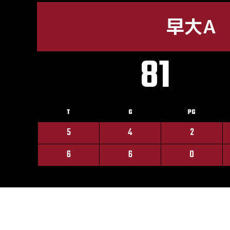
早大A
81
T
G
PG
5
4
2
6
6
0