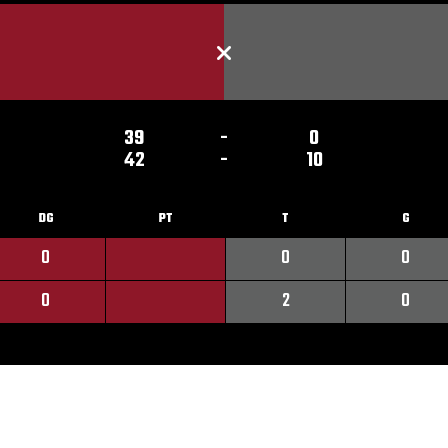
39
-
0
42
-
10
DG
PT
T
G
0
0
0
0
2
0