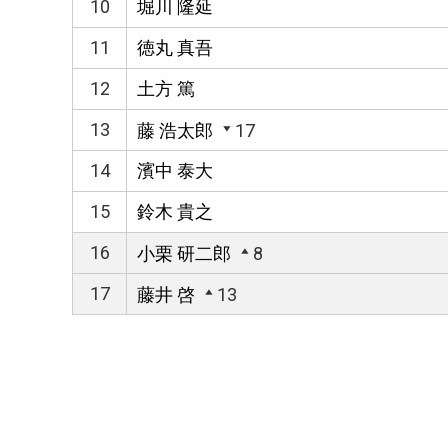
10
堀川 隆延
11
徳丸 真吾
12
土方 篤
13
藤 浩太郎
17
14
濱中 泰大
15
鈴木 貴之
16
小栗 研二郎
8
17
藤井 啓
13