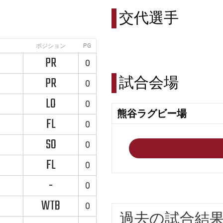
交代選手
ポジション
PG
PR
0
試合会場
PR
0
LO
0
熊谷ラグビー場
FL
0
SO
0
FL
0
-
0
WTB
0
過去の試合結