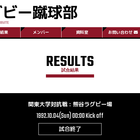
グビー蹴球部
BSITE
結果
メンバー
資料室
お問い合わせ
RESULTS
試合結果
関東大学対抗戦
:
熊谷ラグビー場
1992.10.04(Sun) 00:00
Kick off
試合終了