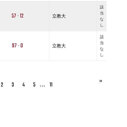
該
当
57 - 12
立教大
な
し
該
当
97 - 0
立教大
な
し
…
2
3
4
5
11