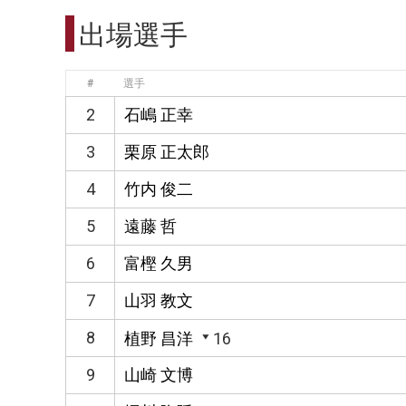
出場選手
#
選手
2
石嶋 正幸
3
栗原 正太郎
4
竹内 俊二
5
遠藤 哲
6
富樫 久男
7
山羽 教文
8
植野 昌洋
16
9
山崎 文博