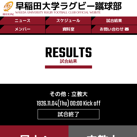
早稲田大学ラグビー蹴球部
WASEDA UNIVERSITY RUGBY FOOTBALL CLUB OFFICIAL WEBSITE
ニュース
スケジュール
試合結果
メンバー
資料室
お問い合わせ
RESULTS
試合結果
その他
:
立教大
1926.11.04(Thu) 00:00
Kick off
試合終了