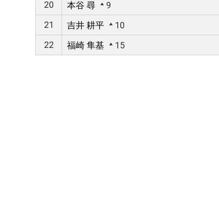
20
本谷 尋
9
21
吉井 耕平
10
22
福崎 隼基
15