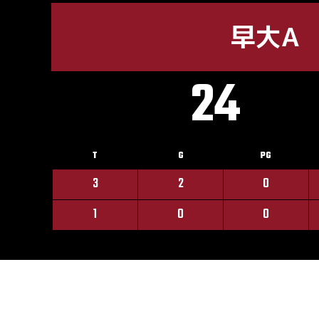
早大A
24
T
G
PG
3
2
0
1
0
0