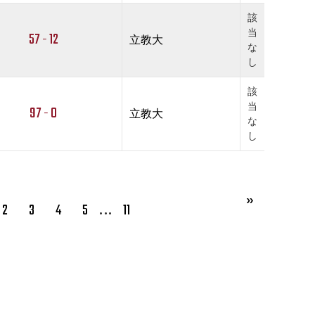
該
当
57 - 12
立教大
な
し
該
当
97 - 0
立教大
な
し
…
2
3
4
5
11