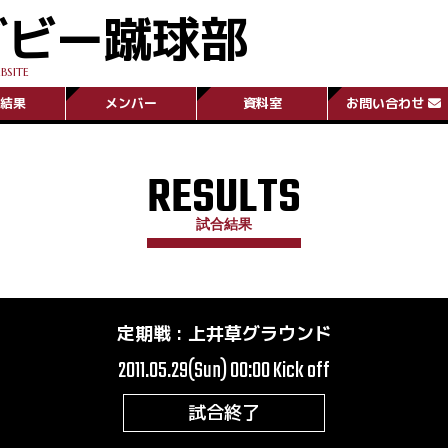
グビー蹴球部
BSITE
結果
メンバー
資料室
お問い合わせ
RESULTS
試合結果
定期戦
:
上井草グラウンド
2011.05.29(Sun) 00:00
Kick off
試合終了