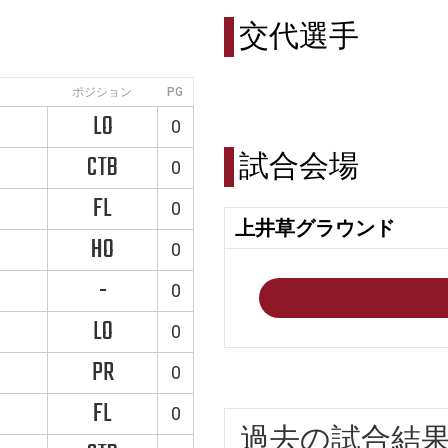
交代選手
ポジション
PG
LO
0
試合会場
CTB
0
FL
0
上井草グラウンド
HO
0
-
0
LO
0
PR
0
FL
0
過去の試合結