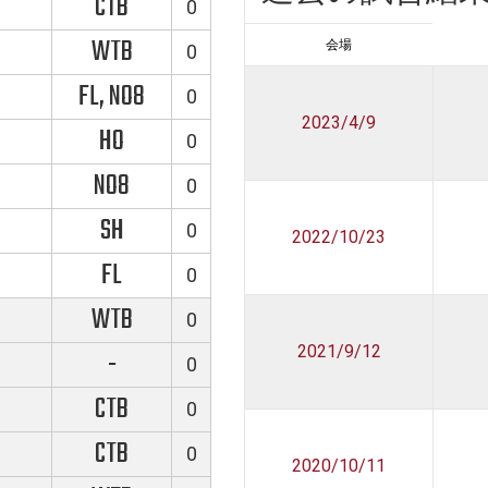
CTB
0
WTB
会場
0
FL, NO8
0
2023/4/9
HO
0
NO8
0
SH
0
2022/10/23
FL
0
WTB
0
2021/9/12
-
0
CTB
0
CTB
0
2020/10/11