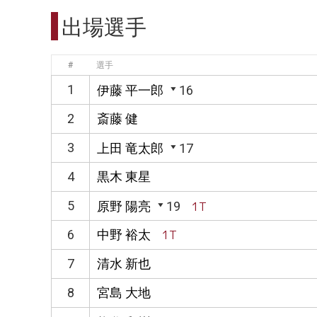
出場選手
#
選手
1
伊藤 平一郎
16
2
斎藤 健
3
上田 竜太郎
17
4
黒木 東星
5
原野 陽亮
19
1T
6
中野 裕太
1T
7
清水 新也
8
宮島 大地