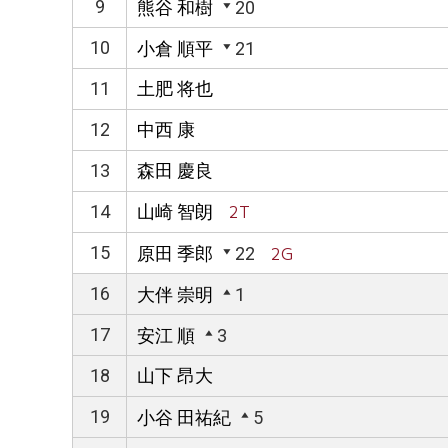
9
熊谷 和樹
20
10
小倉 順平
21
11
土肥 将也
12
中西 康
13
森田 慶良
14
山崎 智朗
2T
15
原田 季郎
22
2G
16
大伴 崇明
1
17
安江 順
3
18
山下 昂大
19
小谷 田祐紀
5