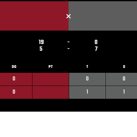
19
-
0
5
-
7
DG
PT
T
G
0
0
0
0
1
1