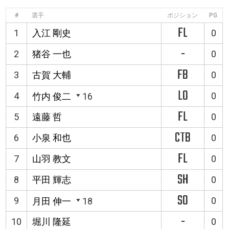
#
選手
ポジション
PG
FL
1
入江 剛史
0
-
2
猪谷 一也
0
FB
3
古賀 大輔
0
LO
4
0
竹内 俊二
16
FL
5
遠藤 哲
0
CTB
6
小泉 和也
0
FL
7
山羽 教文
0
SH
8
平田 輝志
0
SO
9
0
月田 伸一
18
-
10
堀川 隆延
0