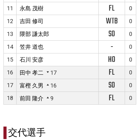
FL
11
永島 茂樹
0
WTB
12
吉田 修司
0
SO
13
隈部 謙太郎
0
-
14
笠井 道也
0
HO
15
石川 安彦
0
FL
16
0
田中 孝二
17
SO
17
0
富樫 久男
16
FL
18
0
前田 隆介
9
交代選手