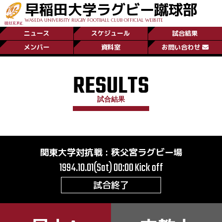
早稲田大学ラグビー蹴球部
WASEDA UNIVERSITY RUGBY FOOTBALL CLUB OFFICIAL WEBSITE
ニュース
スケジュール
試合結果
メンバー
資料室
お問い合わせ
RESULTS
試合結果
関東大学対抗戦
:
秩父宮ラグビー場
1994.10.01(Sat) 00:00
Kick off
試合終了