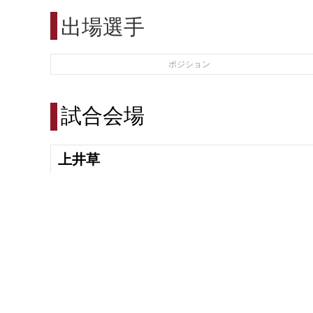
出場選手
ポジション
試合会場
上井草