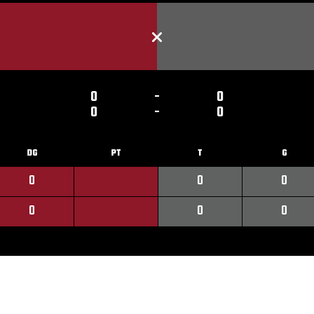
0
-
0
0
-
0
DG
PT
T
G
0
0
0
0
0
0