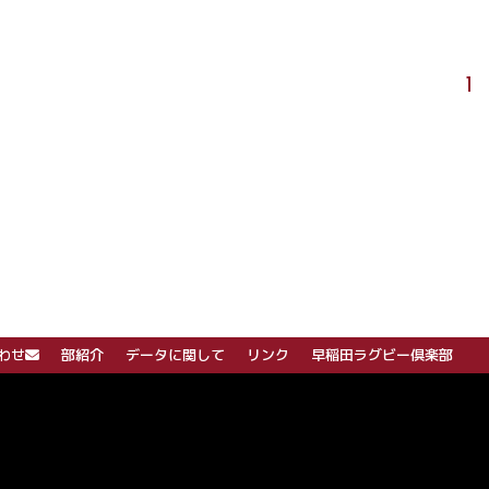
1
わせ
部紹介
データに関して
リンク
早稲田ラグビー倶楽部