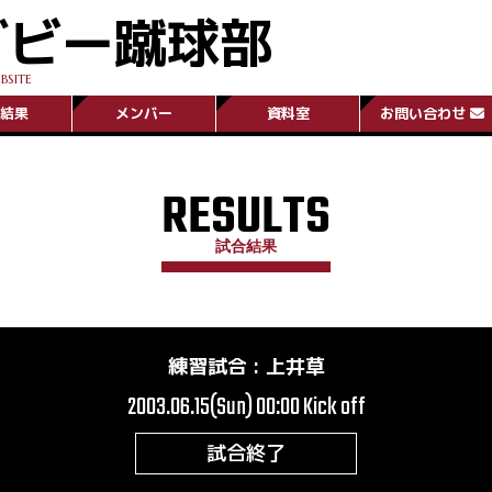
グビー蹴球部
BSITE
結果
メンバー
資料室
お問い合わせ
RESULTS
試合結果
練習試合
:
上井草
2003.06.15(Sun) 00:00
Kick off
試合終了