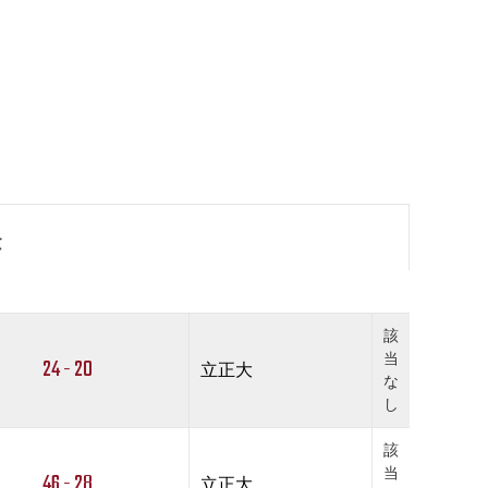
果
該
当
24 - 20
立正大
な
し
該
当
46 - 28
立正大