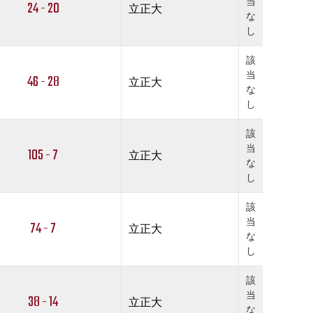
当
24 - 20
立正大
な
し
該
当
46 - 28
立正大
な
し
該
当
105 - 7
立正大
な
し
該
当
74 - 7
立正大
な
し
該
当
38 - 14
立正大
な