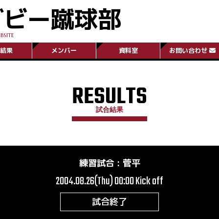
グビー蹴球部
BSITE
結果
メンバー
資料室
お問い合わせ
RESULTS
試合結果
練習試合
:
菅平
2004.08.26(Thu) 00:00
Kick off
試合終了