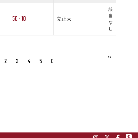
該
当
50 - 10
立正大
な
し
2
3
4
5
6