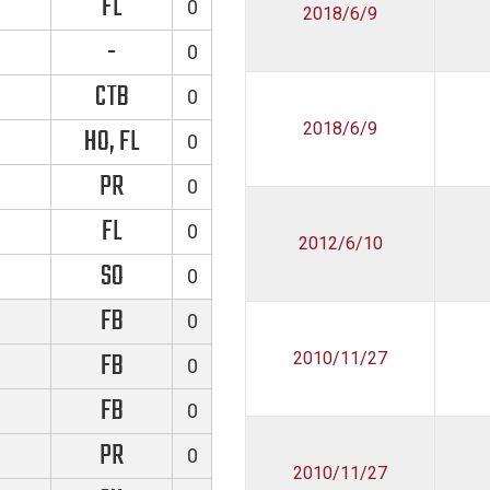
FL
0
2018/6/9
-
0
CTB
0
2018/6/9
HO, FL
0
PR
0
FL
0
2012/6/10
SO
0
FB
0
FB
2010/11/27
0
FB
0
PR
0
2010/11/27