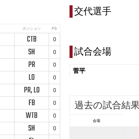
交代選手
ポジション
PG
CTB
0
試合会場
SH
0
PR
0
菅平
LO
0
PR, LO
0
FB
0
過去の試合結
WTB
0
会場
SH
0