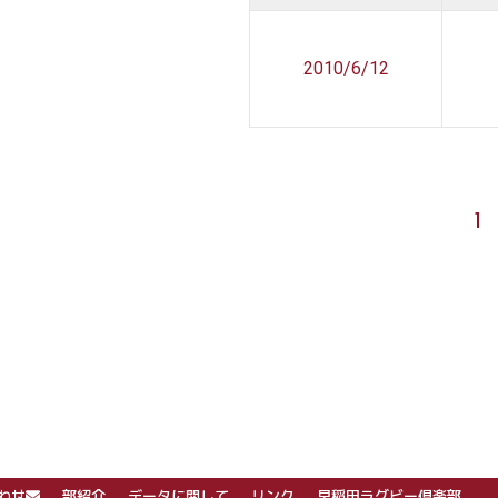
2010/6/12
1
わせ
部紹介
データに関して
リンク
早稲田ラグビー倶楽部