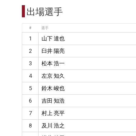
出場選手
#
選手
1
山下 達也
2
臼井 陽亮
3
松本 浩一
4
左京 知久
5
鈴木 峻也
6
吉田 知浩
7
村上 亮平
8
及川 浩之