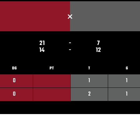
21
-
7
14
-
12
DG
PT
T
G
0
1
1
0
2
1