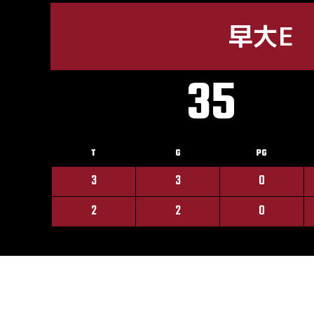
早大E
35
T
G
PG
3
3
0
2
2
0