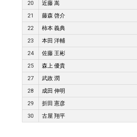
20
近藤 嵩
21
藤森 啓介
22
柿本 義典
23
本田 洋輔
24
佐藤 王彬
25
森上 優貴
27
武政 潤
28
成田 伸明
29
折田 憲彦
30
古屋 翔平