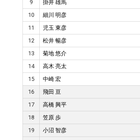
9
掛井 雄馬
10
細川 明彦
11
児玉 東彦
12
松井 暢彦
13
菊地 悠介
14
高木 亮太
15
中崎 宏
16
飛田 亘
17
高橋 興平
18
笠原 歩
19
小沼 智彦