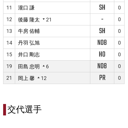
SH
11
瀧口 謙
0
-
12
0
後藤 隆太
21
SH
13
牛房 佑輔
0
NO8
14
丹羽 弘旭
0
HO
15
井口 剛志
0
NO8
19
0
田島 忠明
6
PR
21
0
岡上 馨
12
交代選手