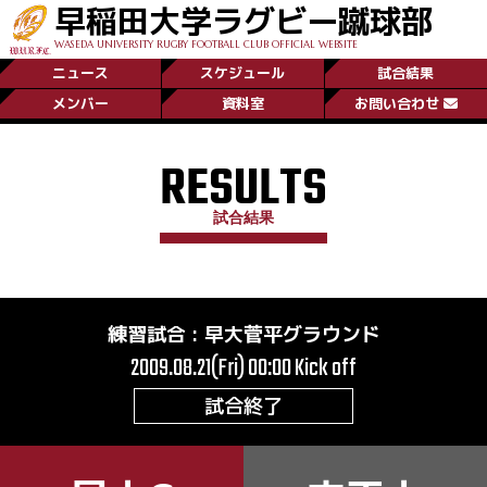
早稲田大学ラグビー蹴球部
WASEDA UNIVERSITY RUGBY FOOTBALL CLUB OFFICIAL WEBSITE
ニュース
スケジュール
試合結果
メンバー
資料室
お問い合わせ
RESULTS
試合結果
練習試合
:
早大菅平グラウンド
2009.08.21(Fri) 00:00
Kick off
試合終了