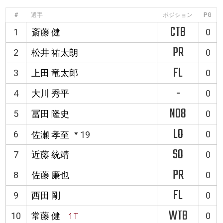
#
選手
ポジション
PG
CTB
1
斎藤 健
0
PR
2
松井 祐太朗
0
FL
3
上田 竜太郎
0
-
4
大川 秀平
0
NO8
5
冨田 隆史
0
LO
6
0
佐瀬 孝至
19
SO
7
近藤 統靖
0
PR
8
佐藤 廉也
0
FL
9
西田 剛
0
WTB
10
常藤 健
1T
0