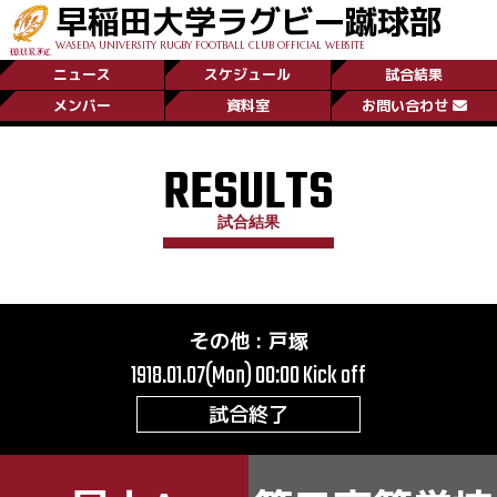
早稲田大学ラグビー蹴球部
WASEDA UNIVERSITY RUGBY FOOTBALL CLUB OFFICIAL WEBSITE
ニュース
スケジュール
試合結果
メンバー
資料室
お問い合わせ
RESULTS
試合結果
その他
:
戸塚
1918.01.07(Mon) 00:00
Kick off
試合終了