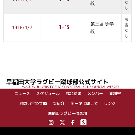
校
な
し
該
第三高等学
0 - 15
当
1918/1/7
校
な
し
早稲田大学ラグビー蹴球部公式サイト
WASEDA UNIVERSITY RUGBY FOOTBALL CLUB OFFICIAL WEBSITE
ニュース
スケジュール
試合結果
メンバー
資料室
お問い合わせ
部紹介
データに関して
リンク
早稲田ラグビー倶楽部