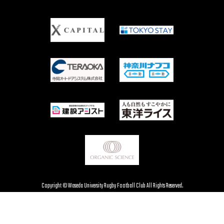
Copyright © Waseda University Rugby Football Club All Rights Reserved.