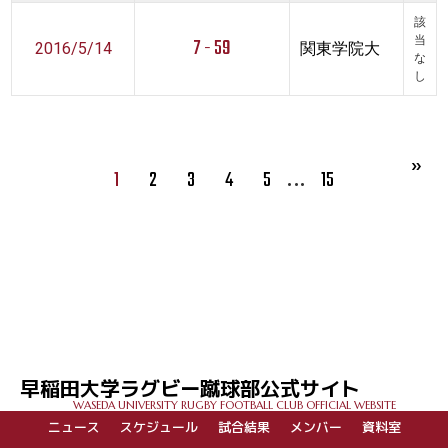
該
7 - 59
当
2016/5/14
関東学院大
な
し
…
1
2
3
4
5
15
早稲田大学ラグビー蹴球部公式サイト
WASEDA UNIVERSITY RUGBY FOOTBALL CLUB OFFICIAL WEBSITE
ニュース
スケジュール
試合結果
メンバー
資料室