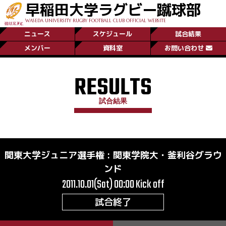
早稲田大学ラグビー蹴球部
WASEDA UNIVERSITY RUGBY FOOTBALL CLUB OFFICIAL WEBSITE
ニュース
スケジュール
試合結果
メンバー
資料室
お問い合わせ
RESULTS
試合結果
関東大学ジュニア選手権
:
関東学院大・釜利谷グラウ
ンド
2011.10.01(Sat) 00:00
Kick off
試合終了