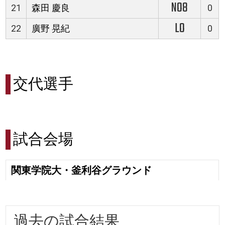
NO8
21
森田 慶良
0
LO
22
廣野 晃紀
0
交代選手
試合会場
関東学院大・釜利谷グラウンド
過去の試合結果