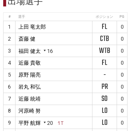
出場選手
#
選手
ポジション
PG
FL
1
上田 竜太郎
0
CTB
2
斎藤 健
0
WTB
3
0
福田 健太
16
FL
4
近藤 貴敬
0
-
5
原野 陽亮
0
PR
6
岩丸 和弘
0
SO
7
近藤 統靖
0
LO
8
河原崎 努
0
LO
9
0
平野 航輝
20
1T