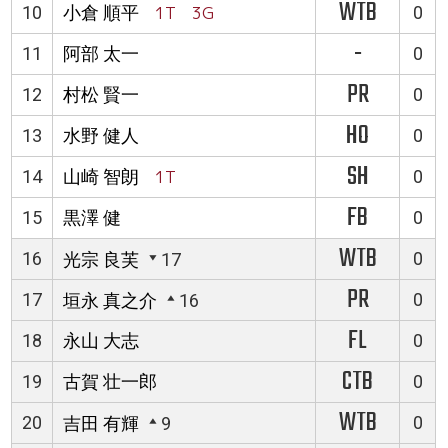
WTB
10
小倉 順平
1T 3G
0
-
11
阿部 太一
0
PR
12
村松 賢一
0
HO
13
水野 健人
0
SH
14
山崎 智朗
1T
0
FB
15
黒澤 健
0
WTB
16
0
光宗 良芙
17
PR
17
0
垣永 真之介
16
FL
18
永山 大志
0
CTB
19
古賀 壮一郎
0
WTB
20
0
吉田 有輝
9