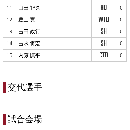
HO
11
山田 智久
0
WTB
12
豊山 寛
0
SH
13
吉田 政行
0
SH
14
吉永 将宏
0
CTB
15
内藤 慎平
0
交代選手
試合会場