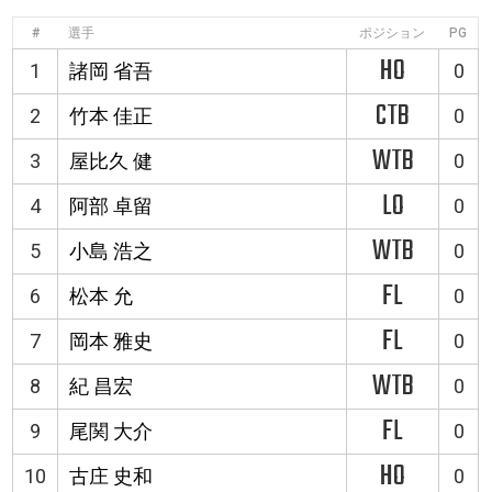
#
選手
ポジション
PG
HO
1
諸岡 省吾
0
CTB
2
竹本 佳正
0
WTB
3
屋比久 健
0
LO
4
阿部 卓留
0
WTB
5
小島 浩之
0
FL
6
松本 允
0
FL
7
岡本 雅史
0
WTB
8
紀 昌宏
0
FL
9
尾関 大介
0
HO
10
古庄 史和
0