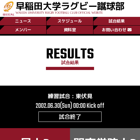
早稲田大学ラグビー蹴球部
WASEDA UNIVERSITY RUGBY FOOTBALL CLUB OFFICIAL WEBSITE
ニュース
スケジュール
試合結果
メンバー
資料室
お問い合わせ
RESULTS
試合結果
練習試合
:
東伏見
2002.06.30(Sun) 00:00
Kick off
試合終了