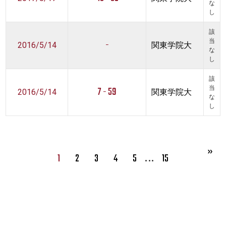
な
し
該
-
当
2016/5/14
関東学院大
な
し
該
7 - 59
当
2016/5/14
関東学院大
な
し
…
1
2
3
4
5
15