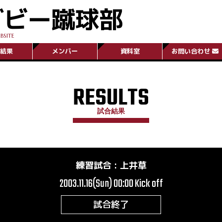
グビー蹴球部
BSITE
結果
メンバー
資料室
お問い合わせ
RESULTS
試合結果
練習試合
:
上井草
2003.11.16(Sun) 00:00
Kick off
試合終了