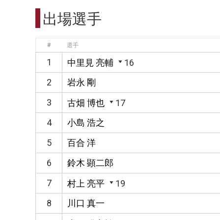
出場選手
#
選手
1
中里見 亮輔
16
2
岩永 剛
3
古畑 博也
17
4
小島 浩之
5
百合 洋
6
鈴木 顕二郎
7
村上 亮平
19
8
川口 真一