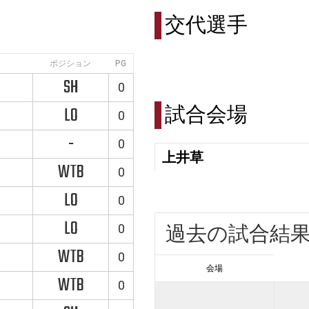
交代選手
ポジション
PG
SH
0
試合会場
LO
0
-
0
上井草
WTB
0
LO
0
LO
0
過去の試合結
WTB
0
会場
WTB
0