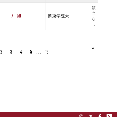
該
当
7 - 59
関東学院大
な
し
…
2
3
4
5
15