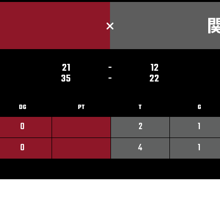
21
-
12
35
-
22
DG
PT
T
G
0
2
1
0
4
1