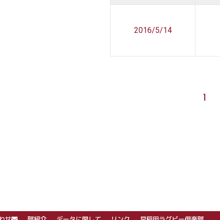
2016/5/14
1
わせ
部紹介
データに関して
リンク
早稲田ラグビー倶楽部