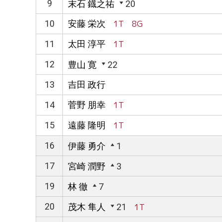
9
末石 鐡之祐
20
10
安藤 栄次
1T 8G
11
太田 淳平
1T
12
豊山 寛
22
13
吉田 政行
14
菅野 朋幸
1T
15
遠藤 隆明
1T
16
伊藤 勇介
1
17
宮崎 潤野
3
19
林 徹
7
20
茂木 隼人
21
1T