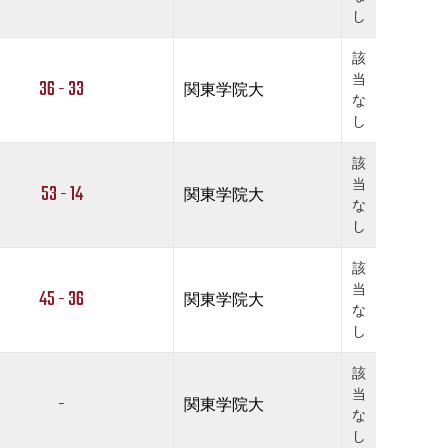
し
該
当
36 - 33
関東学院大
な
し
該
当
53 - 14
関東学院大
な
し
該
当
45 - 36
関東学院大
な
し
該
当
-
関東学院大
な
し