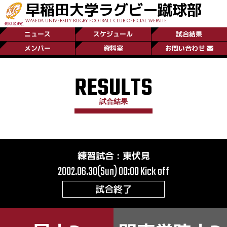
早稲田大学ラグビー蹴球部
WASEDA UNIVERSITY RUGBY FOOTBALL CLUB OFFICIAL WEBSITE
ニュース
スケジュール
試合結果
メンバー
資料室
お問い合わせ
RESULTS
試合結果
練習試合
:
東伏見
2002.06.30(Sun) 00:00
Kick off
試合終了