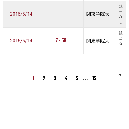
該
-
当
2016/5/14
関東学院大
な
し
該
7 - 59
当
2016/5/14
関東学院大
な
し
…
1
2
3
4
5
15