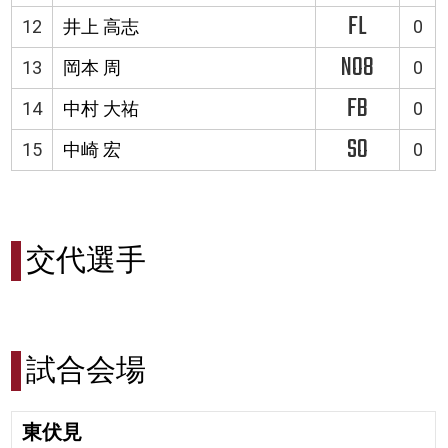
FL
12
井上 高志
0
NO8
13
岡本 周
0
FB
14
中村 大祐
0
SO
15
中崎 宏
0
交代選手
試合会場
東伏見