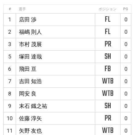
#
選手
ポジション
PG
FL
1
店田 渉
0
FL
2
福嶋 則人
0
PR
3
市村 茂展
0
SH
5
塚田 達哉
0
FB
6
飛田 亘
0
WTB
7
吉田 知浩
0
WTB
8
岡安 良
0
SH
9
末石 鐡之祐
0
PR
10
佐藤 淳矢
0
WTB
11
矢野 友也
0