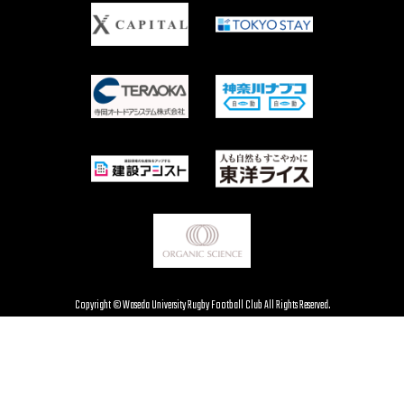
Copyright © Waseda University Rugby Football Club All Rights Reserved.