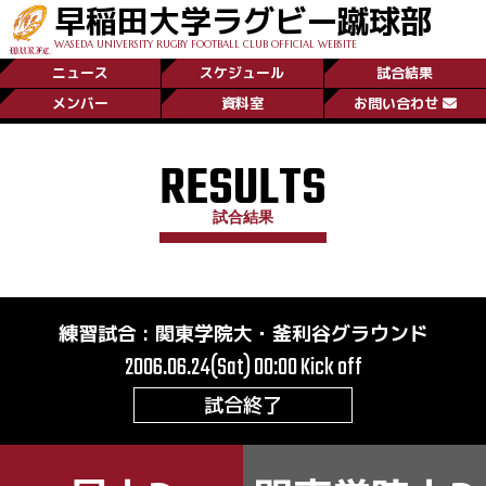
早稲田大学ラグビー蹴球部
WASEDA UNIVERSITY RUGBY FOOTBALL CLUB OFFICIAL WEBSITE
ニュース
スケジュール
試合結果
メンバー
資料室
お問い合わせ
RESULTS
試合結果
練習試合
:
関東学院大・釜利谷グラウンド
2006.06.24(Sat) 00:00
Kick off
試合終了