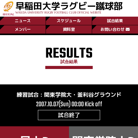
早稲田大学ラグビー蹴球部
WASEDA UNIVERSITY RUGBY FOOTBALL CLUB OFFICIAL WEBSITE
ニュース
スケジュール
試合結果
メンバー
資料室
お問い合わせ
RESULTS
試合結果
練習試合
:
関東学院大・釜利谷グラウンド
2007.10.07(Sun) 00:00
Kick off
試合終了