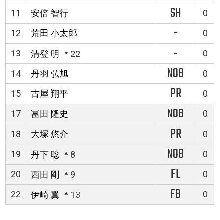
SH
11
安倍 智行
0
-
12
荒田 小太郎
0
-
13
0
清登 明
22
NO8
14
丹羽 弘旭
0
PR
15
古屋 翔平
0
NO8
17
冨田 隆史
0
PR
18
大塚 悠介
0
NO8
19
0
丹下 聡
8
FL
20
0
西田 剛
9
FB
22
0
伊崎 翼
13