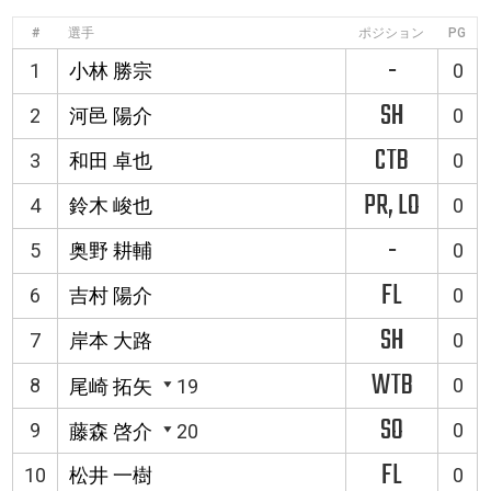
#
選手
ポジション
PG
-
1
小林 勝宗
0
SH
2
河邑 陽介
0
CTB
3
和田 卓也
0
PR, LO
4
鈴木 峻也
0
-
5
奥野 耕輔
0
FL
6
吉村 陽介
0
SH
7
岸本 大路
0
WTB
8
0
尾崎 拓矢
19
SO
9
0
藤森 啓介
20
FL
10
松井 一樹
0