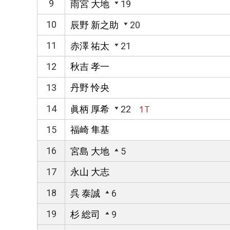
9
雨宮 大地
19
10
辰野 新之助
20
11
赤澤 祐太
21
12
秋吉 孝一
13
丹野 怜央
14
眞柄 厚希
22
1T
15
福崎 隼基
16
宮島 大地
5
17
永山 大志
18
呉 泰誠
6
19
杉 総司
9