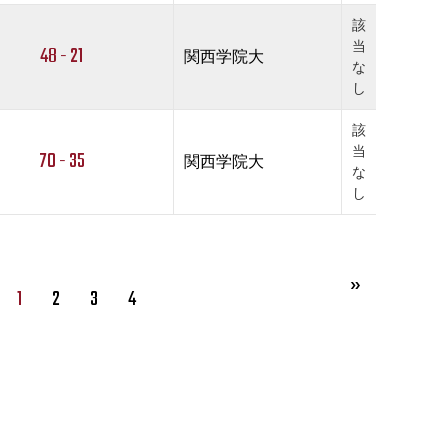
該
当
48 - 21
関西学院大
な
し
該
当
70 - 35
関西学院大
な
し
1
2
3
4