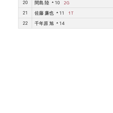
20
間島 陸
10
2G
21
佐藤 廉也
11
1T
22
千年原 旭
14