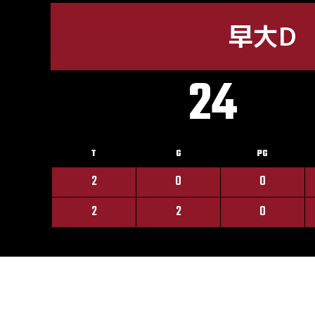
早大D
24
T
G
PG
2
0
0
2
2
0