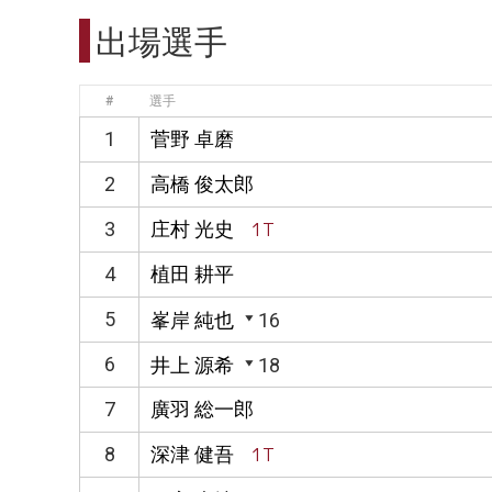
出場選手
#
選手
1
菅野 卓磨
2
高橋 俊太郎
3
庄村 光史
1T
4
植田 耕平
5
峯岸 純也
16
6
井上 源希
18
7
廣羽 総一郎
8
深津 健吾
1T