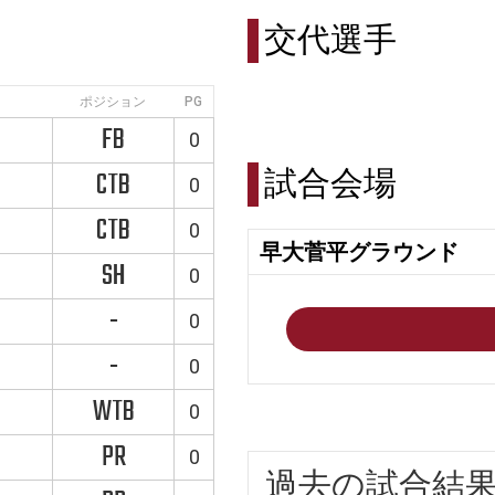
交代選手
ポジション
PG
FB
0
試合会場
CTB
0
CTB
0
早大菅平グラウンド
SH
0
-
0
-
0
WTB
0
PR
0
過去の試合結