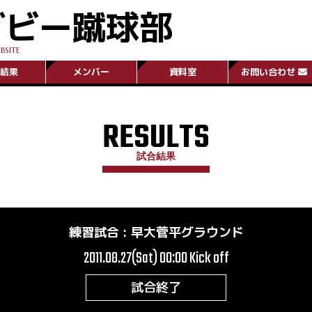
グビー蹴球部
BSITE
結果
メンバー
資料室
お問い合わせ
RESULTS
試合結果
練習試合
:
早大菅平グラウンド
2011.08.27(Sat) 00:00
Kick off
試合終了