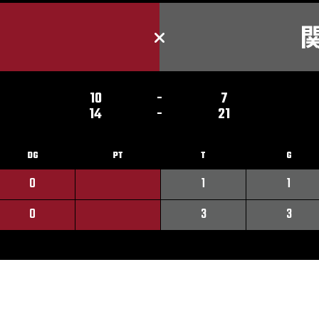
10
-
7
14
-
21
DG
PT
T
G
0
1
1
0
3
3