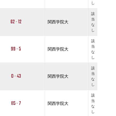
し
該
当
62 - 12
関西学院大
な
し
該
当
99 - 5
関西学院大
な
し
該
当
0 - 43
関西学院大
な
し
該
当
85 - 7
関西学院大
な
し