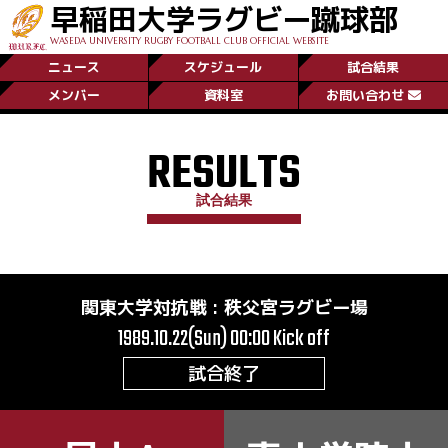
早稲田大学ラグビー蹴球部
WASEDA UNIVERSITY RUGBY FOOTBALL CLUB OFFICIAL WEBSITE
ニュース
スケジュール
試合結果
メンバー
資料室
お問い合わせ
RESULTS
試合結果
関東大学対抗戦
:
秩父宮ラグビー場
1989.10.22(Sun) 00:00
Kick off
試合終了