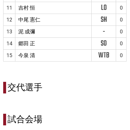
LO
11
吉村 恒
0
SH
12
中尾 憲仁
0
-
13
泥 成彌
0
SO
14
郷田 正
0
WTB
15
今泉 清
0
交代選手
試合会場