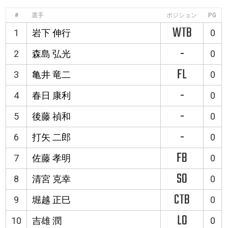
#
選手
ポジション
PG
WTB
1
岩下 伸行
0
-
2
森島 弘光
0
FL
3
亀井 竜二
0
-
4
春日 康利
0
-
5
後藤 禎和
0
-
6
打矢 二郎
0
FB
7
佐藤 孝明
0
SO
8
清宮 克幸
0
CTB
9
堀越 正巳
0
LO
10
吉雄 潤
0