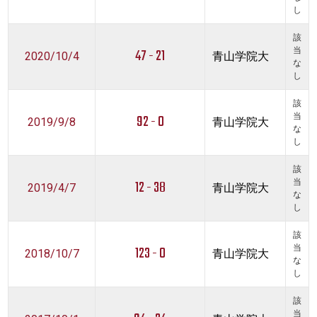
し
該
47 - 21
当
2020/10/4
青山学院大
な
し
該
92 - 0
当
2019/9/8
青山学院大
な
し
該
12 - 38
当
2019/4/7
青山学院大
な
し
該
123 - 0
当
2018/10/7
青山学院大
な
し
該
当