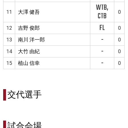
WTB,
11
大澤 健吾
0
CTB
FL
12
吉野 俊郎
0
-
13
南川 洋一郎
0
-
14
大竹 由紀
0
-
15
植山 信幸
0
交代選手
試合会場