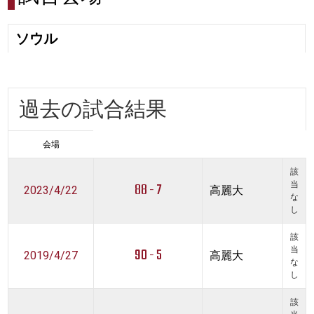
ソウル
過去の試合結果
会場
該
88 - 7
当
2023/4/22
高麗大
な
し
該
90 - 5
当
2019/4/27
高麗大
な
し
該