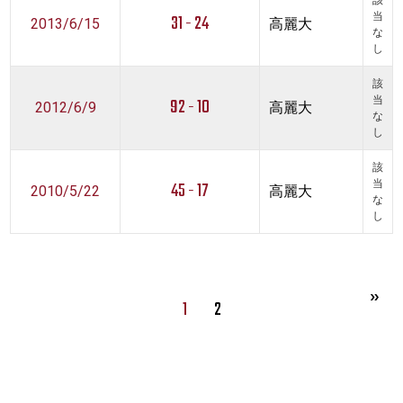
該
31 - 24
当
2013/6/15
高麗大
な
し
該
92 - 10
当
2012/6/9
高麗大
な
し
該
45 - 17
当
2010/5/22
高麗大
な
し
1
2