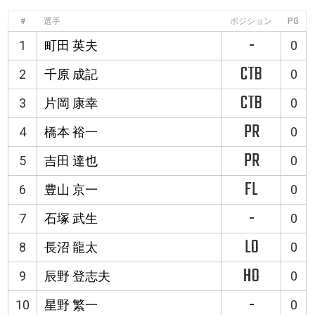
#
選手
ポジション
PG
-
1
町田 英夫
0
CTB
2
千原 成記
0
CTB
3
片岡 康幸
0
PR
4
橋本 裕一
0
PR
5
吉田 達也
0
FL
6
豊山 京一
0
-
7
石塚 武生
0
LO
8
長沼 龍太
0
HO
9
辰野 登志夫
0
-
10
星野 繁一
0