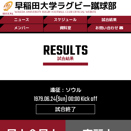
早稲田大学ラグビー蹴球部
WASEDA UNIVERSITY RUGBY FOOTBALL CLUB OFFICIAL WEBSITE
ニュース
スケジュール
試合結果
メンバー
資料室
お問い合わせ
RESULTS
試合結果
遠征
:
ソウル
1979.06.24(Sun) 00:00
Kick off
試合終了