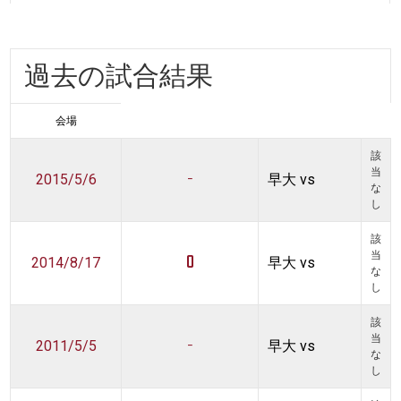
過去の試合結果
会場
該
-
当
2015/5/6
早大 vs
な
し
該
0
当
2014/8/17
早大 vs
な
し
該
-
当
2011/5/5
早大 vs
な
し