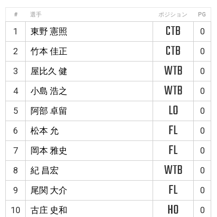
#
選手
ポジション
PG
CTB
1
東野 憲照
0
CTB
2
竹本 佳正
0
WTB
3
屋比久 健
0
WTB
4
小島 浩之
0
LO
5
阿部 卓留
0
FL
6
松本 允
0
FL
7
岡本 雅史
0
WTB
8
紀 昌宏
0
FL
9
尾関 大介
0
HO
10
古庄 史和
0