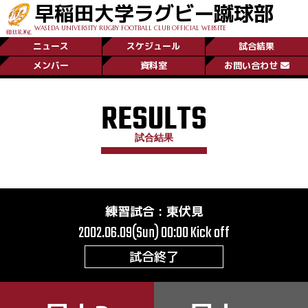
早稲田大学ラグビー蹴球部
WASEDA UNIVERSITY RUGBY FOOTBALL CLUB OFFICIAL WEBSITE
ニュース
スケジュール
試合結果
メンバー
資料室
お問い合わせ
RESULTS
試合結果
練習試合
:
東伏見
2002.06.09(Sun) 00:00
Kick off
試合終了