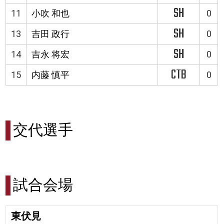
SH
11
小吹 和也
0
SH
13
吉田 政行
0
SH
14
吉永 将宏
0
CTB
15
内藤 慎平
0
交代選手
試合会場
東伏見