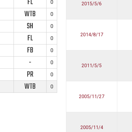
FL
0
2015/5/6
WTB
0
SH
0
2014/8/17
FL
0
FB
0
-
0
2011/5/5
PR
0
WTB
0
2005/11/27
2005/11/4