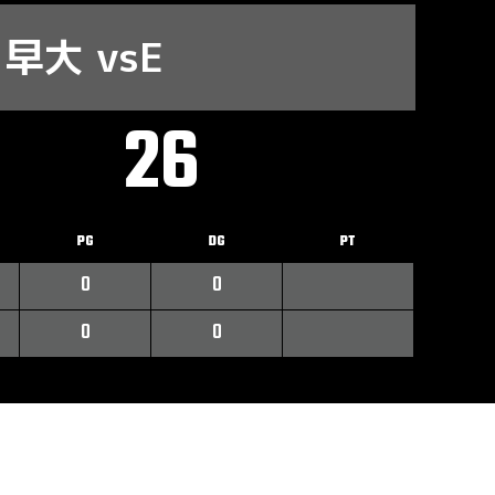
早大 vsE
26
PG
DG
PT
0
0
0
0