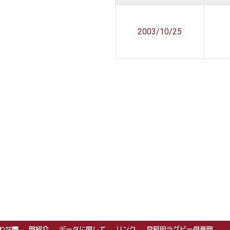
2003/10/25
わせ
部紹介
データに関して
リンク
早稲田ラグビー倶楽部