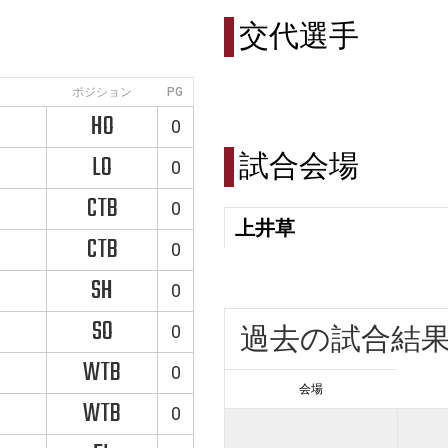
交代選手
ポジション
PG
HO
0
試合会場
LO
0
CTB
0
上井草
CTB
0
SH
0
SO
0
過去の試合結
WTB
0
会場
WTB
0