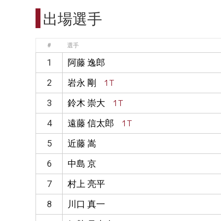
出場選手
#
選手
1
阿藤 逸郎
2
岩永 剛
1T
3
鈴木 崇大
1T
4
遠藤 信太郎
1T
5
近藤 嵩
6
中島 京
7
村上 亮平
8
川口 真一