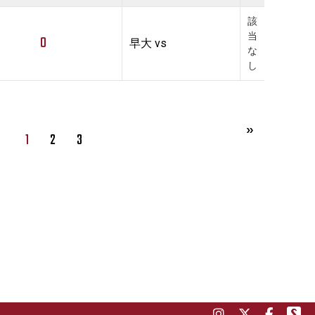
該
当
0
早大 vs
な
し
1
2
3