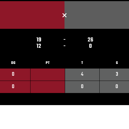
19
-
26
12
-
0
DG
PT
T
G
0
4
3
0
0
0