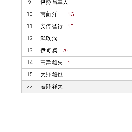
9
伊勢 昌幸人
10
南薗 洋一
1G
11
安倍 智行
1T
12
武政 潤
13
伊崎 翼
2G
14
高津 雄矢
1T
15
大野 雄也
22
若野 祥大