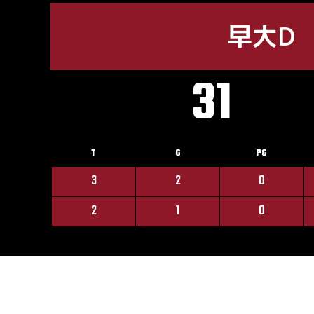
早大D
31
T
G
PG
3
2
0
2
1
0