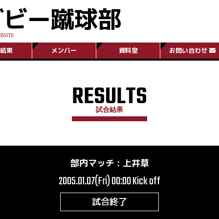
グビー蹴球部
BSITE
結果
メンバー
資料室
お問い合わせ
RESULTS
試合結果
部内マッチ
:
上井草
2005.01.07(Fri) 00:00
Kick off
試合終了