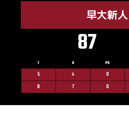
早大新人
87
T
G
PG
5
4
0
8
7
0