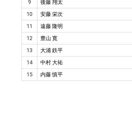
9
後藤 翔太
10
安藤 栄次
11
遠藤 隆明
12
豊山 寛
13
大浦 鉄平
14
中村 大祐
15
内藤 慎平