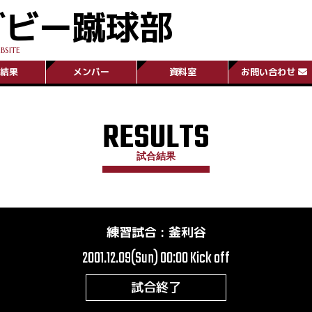
グビー蹴球部
BSITE
結果
メンバー
資料室
お問い合わせ
RESULTS
試合結果
練習試合
:
釜利谷
2001.12.09(Sun) 00:00
Kick off
試合終了