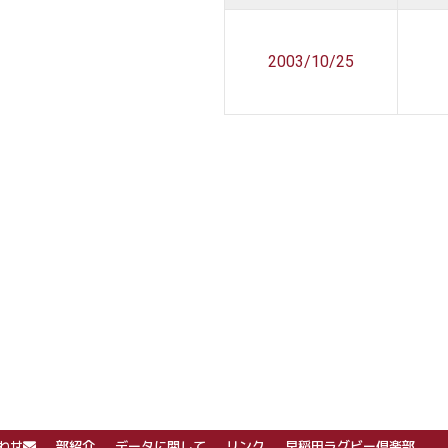
2003/10/25
わせ
部紹介
データに関して
リンク
早稲田ラグビー倶楽部