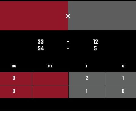
33
-
12
54
-
5
DG
PT
T
G
0
2
1
0
1
0