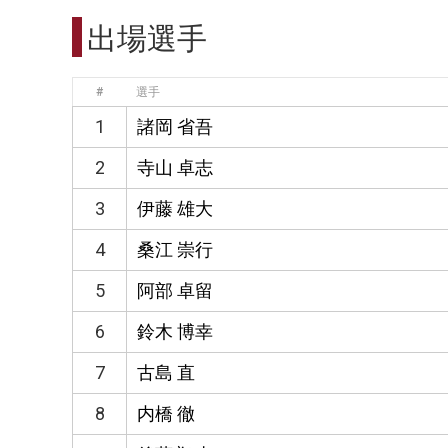
出場選手
#
選手
1
諸岡 省吾
2
寺山 卓志
3
伊藤 雄大
4
桑江 崇行
5
阿部 卓留
6
鈴木 博幸
7
古島 直
8
内橋 徹