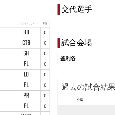
交代選手
ポジション
PG
HO
0
試合会場
CTB
0
SH
0
釜利谷
FL
0
LO
0
FL
0
過去の試合結
PR
0
会場
FL
0