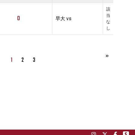
該
当
0
早大 vs
な
し
1
2
3