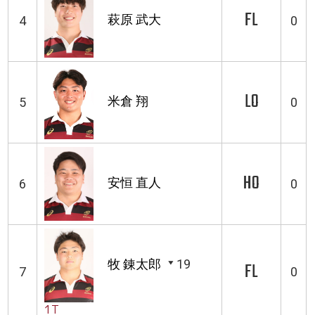
FL
萩原 武大
4
0
LO
米倉 翔
5
0
HO
安恒 直人
6
0
牧 錬太郎
19
FL
7
0
1T