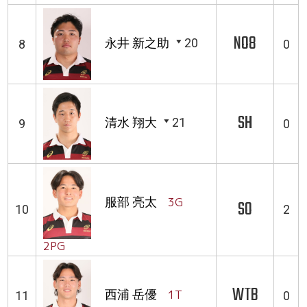
NO8
永井 新之助
20
8
0
SH
清水 翔大
21
9
0
服部 亮太
3G
SO
10
2
2PG
WTB
西浦 岳優
1T
11
0