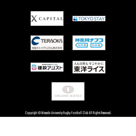
Copyright © Waseda University Rugby Football Club All Rights Reserved.