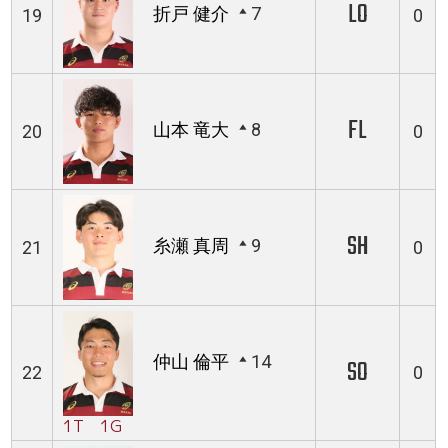
LO
折戸 健介
7
19
0
FL
山本 竜大
8
20
0
SH
糸瀬 真周
9
21
0
仲山 倫平
14
SO
22
0
1T 1G