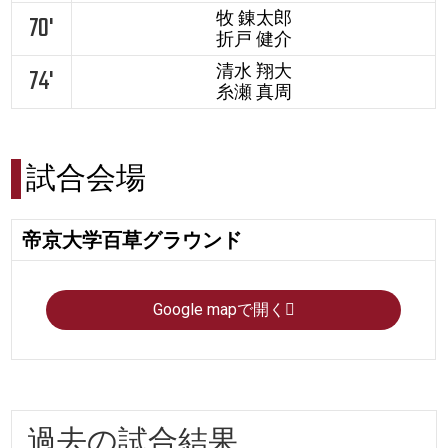
牧 錬太郎
70'
折戸 健介
清水 翔大
74'
糸瀬 真周
試合会場
帝京大学百草グラウンド
Google mapで開く
過去の試合結果