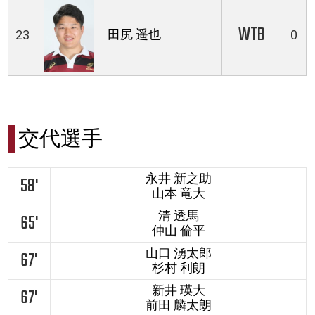
WTB
田尻 遥也
23
0
交代選手
永井 新之助
58'
山本 竜大
清 透馬
65'
仲山 倫平
山口 湧太郎
67'
杉村 利朗
新井 瑛大
67'
前田 麟太朗