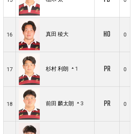
HO
真田 稜大
16
0
PR
杉村 利朗
1
17
0
PR
前田 麟太朗
3
18
0