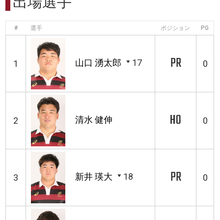
出場選手
#
選手
ポジション
PG
PR
山口 湧太郎
17
1
0
HO
清水 健伸
2
0
PR
新井 瑛大
18
3
0