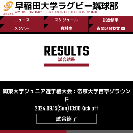
早稲田大学ラグビー蹴球部
WASEDA UNIVERSITY RUGBY FOOTBALL CLUB OFFICIAL WEBSITE
ニュース
スケジュール
試合結果
メンバー
資料室
お問い合わせ
RESULTS
試合結果
関東大学ジュニア選手権大会
:
帝京大学百草グラウン
ド
2024.09.15(Sun) 13:00
Kick off
試合終了