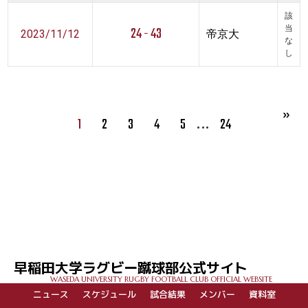
該
24 - 43
当
2023/11/12
帝京大
な
し
…
1
2
3
4
5
24
早稲田大学ラグビー蹴球部公式サイト
WASEDA UNIVERSITY RUGBY FOOTBALL CLUB OFFICIAL WEBSITE
ニュース
スケジュール
試合結果
メンバー
資料室