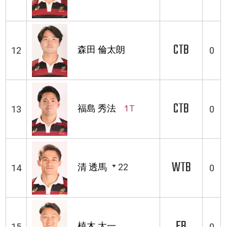
CTB
森田 倫太朗
12
0
CTB
福島 秀法
1T
13
0
WTB
清 透馬
22
14
0
FB
植木 太一
15
0